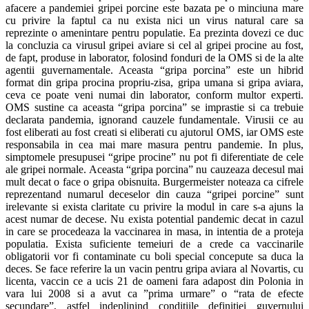
afacere a pandemiei gripei porcine este bazata pe o minciuna mare
cu privire la faptul ca nu exista nici un virus natural care sa
reprezinte o amenintare pentru populatie. Ea prezinta dovezi ce duc
la concluzia ca virusul gripei aviare si cel al gripei procine au fost,
de fapt, produse in laborator, folosind fonduri de la OMS si de la alte
agentii guvernamentale. Aceasta “gripa porcina” este un hibrid
format din gripa procina propriu-zisa, gripa umana si gripa aviara,
ceva ce poate veni numai din laborator, conform multor experti.
OMS sustine ca aceasta “gripa porcina” se imprastie si ca trebuie
declarata pandemia, ignorand cauzele fundamentale. Virusii ce au
fost eliberati au fost creati si eliberati cu ajutorul OMS, iar OMS este
responsabila in cea mai mare masura pentru pandemie. In plus,
simptomele presupusei “gripe procine” nu pot fi diferentiate de cele
ale gripei normale. Aceasta “gripa porcina” nu cauzeaza decesul mai
mult decat o face o gripa obisnuita. Burgermeister noteaza ca cifrele
reprezentand numarul deceselor din cauza “gripei porcine” sunt
irelevante si exista claritate cu privire la modul in care s-a ajuns la
acest numar de decese. Nu exista potential pandemic decat in cazul
in care se procedeaza la vaccinarea in masa, in intentia de a proteja
populatia. Exista suficiente temeiuri de a crede ca vaccinarile
obligatorii vor fi contaminate cu boli special concepute sa duca la
deces. Se face referire la un vacin pentru gripa aviara al Novartis, cu
licenta, vaccin ce a ucis 21 de oameni fara adapost din Polonia in
vara lui 2008 si a avut ca ”prima urmare” o “rata de efecte
secundare”, astfel indeplinind conditiile definitiei guvernului