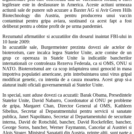
legiferare este in desfasurare in America. Aceste actiuni urmeaza
actiunii sale de punere sub acuzare a Baxter AG si Avir Green Hills
Biotechnology din Austria, pentru producerea unui vaccin
contaminat pentru gripa aviara, sustinand ca acest fapt a fost
deliberat pentru a obtine profit de pe urma pandemiei.
Rezumatul afirmatiilor si acuzatiilor din dosarul inaintat FBI-ului in
10 Iunie 2009:
In acuzatiile sale, Burgermeister prezinta dovezi ale actelor de
bioterorism, care incalca legea Statelor Unite, acte comise de un
grup ce opereaza in Statele Unite la indicatiile bancherilor
internationali ce controleaza Rezerva Federala, ca si OMS, ONU si
NATO. Bioterorismul are ca scop infaptuirea unui genocid in masa
impotriva populatiei americane, prin intrebuintarea unui virus gripal
modificat genetic, cu intentia de a cauza moartea. Acest grup si-a
alaturat inalti oficiali guvernamentali ai Statelor Unite.
In special, sunt aduse dovezi ca acuzatii: Barak Obama, Presedintele
Statelor Unite, David Nabarro, Coordonator al ONU pe probleme
de gripa, Margaret Chan, Director General al OMS, Kathleen
Sibelius, Secretar al Deparatmentului pentru servicii si sanatate
publica, Janet Napolitano, Secretar al Departamentului de securitate
interna, David de Rotschild, bancher, David Rockefeller, bancher,
George Soros, bancher, Werner Faymannn, Cancelar al Austriei si
Alois Stoger, Ministrul Sanatatii din Austria, printre altii, sunt parte a