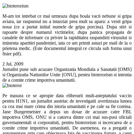
M-am tot intrebat ce mai urmeaza dupa boala vacii nebune si gripa
aviara, iar raspunsul nu a intarziat prea mult sa apara: a venit gripa
noua (ce a purtat initial numele de gripa porcina). Dupa stiri si
rapoarte despre numarul victimelor, dupa panica propagata de
canalele de informare cu privire la rapiditatea raspandirii virusului si
iminenta aparitiei pandemiei, iata ce am primit astazi pe mail de la o
prietena medic. (Este documentul integral ce circula sub forma unui
fisier pdf).
2 Jul, 2009
Jurnalist pune sub acuzare Organizatia Mondiala a Sanatatii [OMS]
si Organizatia Natiunilor Unite [ONU], pentru bioterorism si intentia
de a comite crime impotriva umanitatii.
Pe masura ce se apropie data eliberarii mult-asteptatului vaccin
pentru H1N1, un jurnalist austriac de investigatii avertizeaza lumea
ca cea mai mare crima din istoria umanitatii e pe cale sa fie comisa.
Jane Burgermeister a depus un dosar de acuzare catre FBI,
impotriva OMS, ONU si a catorva dintre cei mai sus-pusi oficiali
guvernamentali si corporatisti, pentru bioterorism si incercarea de a
comite crime impotriva umanitatii. De asemenea, ea a pregatit o
argumentare prin care obiecteaza fata de vaccinarea fortata, a carei