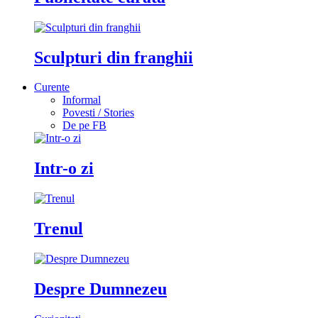
Sculpturi din franghii
Curente
Informal
Povesti / Stories
De pe FB
Intr-o zi
Trenul
Despre Dumnezeu