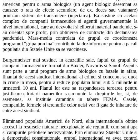
american pentru o arma biologica (un agent biologic desemnat sa
cauzeze o rata de efecte secundare, de ex. deces sau vatamare)
printr-un sistem de transmitere (injectarea). Ea sustine ca acelasi
complex de companii farmaceutice si agentii guvernamentale la
nivel international, care au dezvoltat si eliberat material pandemic, s-
au orientat spre profit, prin obtinerea de contracte din declansarea
pandemiei. Mass-media controlata de grupul ce coordoneaza
programul “gripa porcina” contribuie la dezinformare pentru a pacali
populatia din Statele Unite sa se vaccineze.
Burgermeister mai sustine, in acuzatiile sale, faptul ca grupul de
companii farmaceutice format din Baxter, Novartis si Sanofi Aventis
sunt parte a unui program de arme biologice cu bazele in afara,
finantat de acest sindicat international al crimei si conceput sa duca
la crime in masa, pentru a reduce populatia lumii sub 5 miliarde in
urmatorii 10 ani. Planul lor este sa raspandeasca teroarea pentru
justificarea fortarii oamenilor sa renunte la drepturile lor, si, de
asemenea, sa instituie carantina in tabere FEMA. Casele,
companiile, fermele si terenurile celor ucisi vor fi gata de inhatare de
catre acest sindicat.
Eliminand populatia Americii de Nord, elita internationala obtine
accesul la resursele naturale neexploatate ale regiunii, cum sunt apa
si campurile petroliere nedezvoltate. Prin eliminarea Statelor Unite si
a democratiei constitutionale, grupul international va avea control