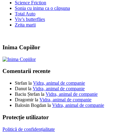
Science Friction
Sonia cu inima ca o căpşuna
Total Auto
Viv's butterflies
Zeita marii
Inima Copiilor
Comentarii recente
Stefan
la
Vidra, animal de companie
Danut
la
Vidra, animal de companie
Baciu Ștefan
la
Vidra, animal de companie
Dragomir
la
Vidra, animal de companie
Balosin Bogdan
la
Vidra, animal de companie
Protecție utilizator
Politică de confidențialitate