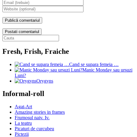
Postati comentariul
Fresh, Frish, Fraiche
Cand se supara femeia …
Manic Monday sau ursuzi
Luni?
Orygyns
Informal-roll
Agat-Art
Amazing stories in frames
Frumosul naiv. Iv.
La teatru
Picaturi de curcubeu
Pictezii