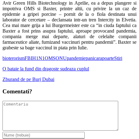
Avir Green Hills Biotechnology in Aprilie, ea a depus plangere si
impotriva OMS si Baxter, printre altii, cu privire la un caz de
epidemie a gripei porcine – pornit de la o fiola destinata unui
laborator de cercetare – declansata intr-un tren Intercity in Elvetia.
Cea mai mare grija a lui Burgermeister este ca “in ciuda faptului ca
Baxter a fost prins asupra faptului, aproape provocand pandemia,
compania merge mai departe, alaturi de celelalte companii
farmaceutice aliate, furnizand vaccinuri pentru pandemii”. Baxter se
grabeste sa bage vaccinul in piata prin Iulie.
bioterorism
FBI
H1N1
OMS
ONU
pandemie
panica
rapoarte
Stiri
O bataie la fund din dragoste sudeaza cuplul
Zburand de pe Burj Dubai
Comentati?