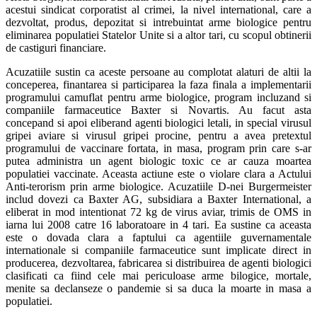
acestui sindicat corporatist al crimei, la nivel international, care a
dezvoltat, produs, depozitat si intrebuintat arme biologice pentru
eliminarea populatiei Statelor Unite si a altor tari, cu scopul obtinerii
de castiguri financiare.
Acuzatiile sustin ca aceste persoane au complotat alaturi de altii la
conceperea, finantarea si participarea la faza finala a implementarii
programului camuflat pentru arme biologice, program incluzand si
companiile farmaceutice Baxter si Novartis. Au facut asta
concepand si apoi eliberand agenti biologici letali, in special virusul
gripei aviare si virusul gripei procine, pentru a avea pretextul
programului de vaccinare fortata, in masa, program prin care s-ar
putea administra un agent biologic toxic ce ar cauza moartea
populatiei vaccinate. Aceasta actiune este o violare clara a Actului
Anti-terorism prin arme biologice. Acuzatiile D-nei Burgermeister
includ dovezi ca Baxter AG, subsidiara a Baxter International, a
eliberat in mod intentionat 72 kg de virus aviar, trimis de OMS in
iarna lui 2008 catre 16 laboratoare in 4 tari. Ea sustine ca aceasta
este o dovada clara a faptului ca agentiile guvernamentale
internationale si companiile farmaceutice sunt implicate direct in
producerea, dezvoltarea, fabricarea si distribuirea de agenti biologici
clasificati ca fiind cele mai periculoase arme bilogice, mortale,
menite sa declanseze o pandemie si sa duca la moarte in masa a
populatiei.