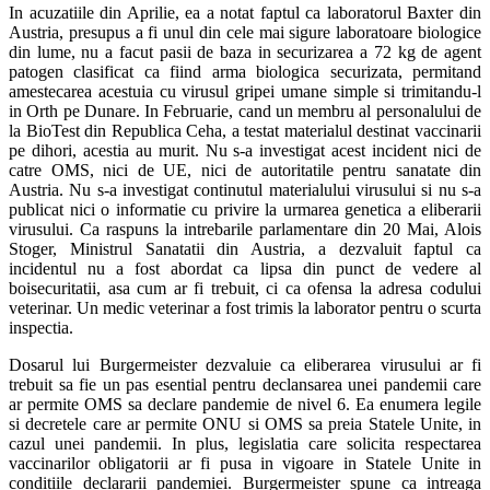
In acuzatiile din Aprilie, ea a notat faptul ca laboratorul Baxter din
Austria, presupus a fi unul din cele mai sigure laboratoare biologice
din lume, nu a facut pasii de baza in securizarea a 72 kg de agent
patogen clasificat ca fiind arma biologica securizata, permitand
amestecarea acestuia cu virusul gripei umane simple si trimitandu-l
in Orth pe Dunare. In Februarie, cand un membru al personalului de
la BioTest din Republica Ceha, a testat materialul destinat vaccinarii
pe dihori, acestia au murit. Nu s-a investigat acest incident nici de
catre OMS, nici de UE, nici de autoritatile pentru sanatate din
Austria. Nu s-a investigat continutul materialului virusului si nu s-a
publicat nici o informatie cu privire la urmarea genetica a eliberarii
virusului. Ca raspuns la intrebarile parlamentare din 20 Mai, Alois
Stoger, Ministrul Sanatatii din Austria, a dezvaluit faptul ca
incidentul nu a fost abordat ca lipsa din punct de vedere al
boisecuritatii, asa cum ar fi trebuit, ci ca ofensa la adresa codului
veterinar. Un medic veterinar a fost trimis la laborator pentru o scurta
inspectia.
Dosarul lui Burgermeister dezvaluie ca eliberarea virusului ar fi
trebuit sa fie un pas esential pentru declansarea unei pandemii care
ar permite OMS sa declare pandemie de nivel 6. Ea enumera legile
si decretele care ar permite ONU si OMS sa preia Statele Unite, in
cazul unei pandemii. In plus, legislatia care solicita respectarea
vaccinarilor obligatorii ar fi pusa in vigoare in Statele Unite in
conditiile declararii pandemiei. Burgermeister spune ca intreaga