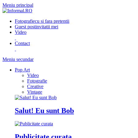
Meniu principal
Fotografie
cu si fara pretentii
Guest post
invitatii mei
Video
Contact
Meniu secundar
Pop Art
Video
Fotografie
Creative
Vintage
Salut! Eu sunt Bob
Publicitate curata