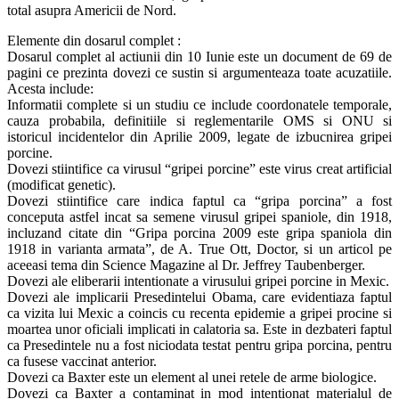
total asupra Americii de Nord.
Elemente din dosarul complet :
Dosarul complet al actiunii din 10 Iunie este un document de 69 de
pagini ce prezinta dovezi ce sustin si argumenteaza toate acuzatiile.
Acesta include:
Informatii complete si un studiu ce include coordonatele temporale,
cauza probabila, definitiile si reglementarile OMS si ONU si
istoricul incidentelor din Aprilie 2009, legate de izbucnirea gripei
porcine.
Dovezi stiintifice ca virusul “gripei porcine” este virus creat artificial
(modificat genetic).
Dovezi stiintifice care indica faptul ca “gripa porcina” a fost
conceputa astfel incat sa semene virusul gripei spaniole, din 1918,
incluzand citate din “Gripa porcina 2009 este gripa spaniola din
1918 in varianta armata”, de A. True Ott, Doctor, si un articol pe
aceeasi tema din Science Magazine al Dr. Jeffrey Taubenberger.
Dovezi ale eliberarii intentionate a virusului gripei porcine in Mexic.
Dovezi ale implicarii Presedintelui Obama, care evidentiaza faptul
ca vizita lui Mexic a coincis cu recenta epidemie a gripei procine si
moartea unor oficiali implicati in calatoria sa. Este in dezbateri faptul
ca Presedintele nu a fost niciodata testat pentru gripa porcina, pentru
ca fusese vaccinat anterior.
Dovezi ca Baxter este un element al unei retele de arme biologice.
Dovezi ca Baxter a contaminat in mod intentionat materialul de