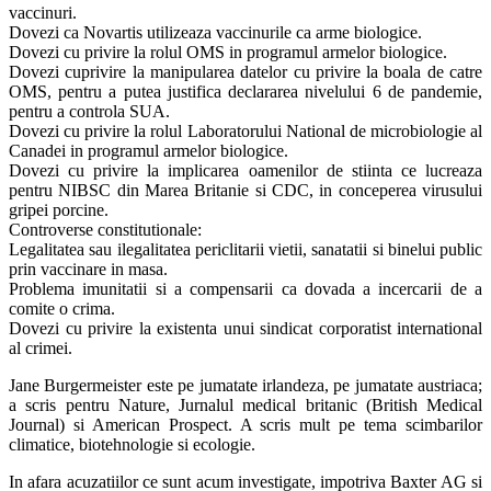
vaccinuri.
Dovezi ca Novartis utilizeaza vaccinurile ca arme biologice.
Dovezi cu privire la rolul OMS in programul armelor biologice.
Dovezi cuprivire la manipularea datelor cu privire la boala de catre
OMS, pentru a putea justifica declararea nivelului 6 de pandemie,
pentru a controla SUA.
Dovezi cu privire la rolul Laboratorului National de microbiologie al
Canadei in programul armelor biologice.
Dovezi cu privire la implicarea oamenilor de stiinta ce lucreaza
pentru NIBSC din Marea Britanie si CDC, in conceperea virusului
gripei porcine.
Controverse constitutionale:
Legalitatea sau ilegalitatea periclitarii vietii, sanatatii si binelui public
prin vaccinare in masa.
Problema imunitatii si a compensarii ca dovada a incercarii de a
comite o crima.
Dovezi cu privire la existenta unui sindicat corporatist international
al crimei.
Jane Burgermeister este pe jumatate irlandeza, pe jumatate austriaca;
a scris pentru Nature, Jurnalul medical britanic (British Medical
Journal) si American Prospect. A scris mult pe tema scimbarilor
climatice, biotehnologie si ecologie.
In afara acuzatiilor ce sunt acum investigate, impotriva Baxter AG si