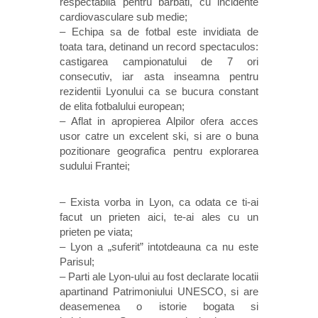
respectabila pentru barbati, cu incidente
cardiovasculare sub medie;
– Echipa sa de fotbal este invidiata de
toata tara, detinand un record spectaculos:
castigarea campionatului de 7 ori
consecutiv, iar asta inseamna pentru
rezidentii Lyonului ca se bucura constant
de elita fotbalului european;
– Aflat in apropierea Alpilor ofera acces
usor catre un excelent ski, si are o buna
pozitionare geografica pentru explorarea
sudului Frantei;
– Exista vorba in Lyon, ca odata ce ti-ai
facut un prieten aici, te-ai ales cu un
prieten pe viata;
– Lyon a „suferit” intotdeauna ca nu este
Parisul;
– Parti ale Lyon-ului au fost declarate locatii
apartinand Patrimoniului UNESCO, si are
deasemenea o istorie bogata si