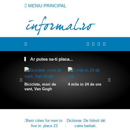
MENIU PRINCIPAL
Ar putea sa-ti placa...
Taramuri 
Biciclete, mori de
4 mile in 24 de ore
vant, Van Gogh
Best cities for men to
Dictionar. De folosit de
live in: place 23
catre barbati.