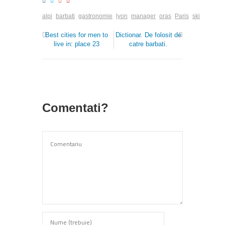
alpi
barbati
gastronomie
lyon
manager
oras
Paris
ski
Best cities for men to
Dictionar. De folosit de
live in: place 23
catre barbati.
Comentati?