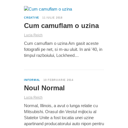
0
CREATIVE
11 IULIE 2018
Cum camuflam o uzina
Lucia Reich
Cum camuflam o uzina Am gasit aceste
fotografii pe net, si m-au uluit. In anii ’40, in
timpul razboiului, Lockheed…
0
INFORMAL
10 FEBRUARIE 2014
Noul Normal
Lucia Reich
Normal, Illinois, a avut o lunga relatie cu
Mitsubishi. Orasul din Vestul mijlociu al
Statelor Unite a fost locatia unei uzine
apartinand producatorului auto nipon pentru