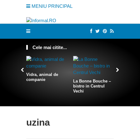
MENIU PRINCIPAL
Cele mai citite...
Vidra, animal de
companie
La Bonne Bouche –
Cum sa te
bistro in Centrul
intr-o sire
Vechi
uzina