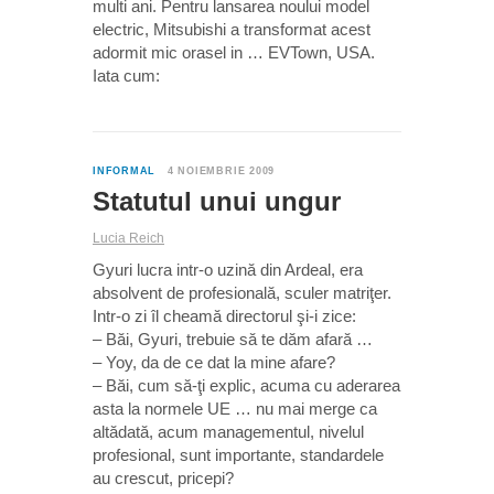
multi ani. Pentru lansarea noului model
electric, Mitsubishi a transformat acest
adormit mic orasel in … EVTown, USA.
Iata cum:
0
INFORMAL
4 NOIEMBRIE 2009
Statutul unui ungur
Lucia Reich
Gyuri lucra intr-o uzină din Ardeal, era
absolvent de profesională, sculer matriţer.
Intr-o zi îl cheamă directorul şi-i zice:
– Băi, Gyuri, trebuie să te dăm afară …
– Yoy, da de ce dat la mine afare?
– Băi, cum să-ţi explic, acuma cu aderarea
asta la normele UE … nu mai merge ca
altădată, acum managementul, nivelul
profesional, sunt importante, standardele
au crescut, pricepi?