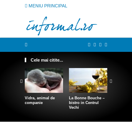
MENIU PRINCIPAL
Cele mai citite...
Vidra, animal de
La Bonne Bouche –
Cum sa te
companie
bistro in Centrul
intr-o sire
Vechi