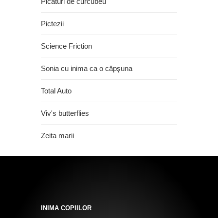
Picaturi de curcubeu
Pictezii
Science Friction
Sonia cu inima ca o căpşuna
Total Auto
Viv's butterflies
Zeita marii
INIMA COPIILOR