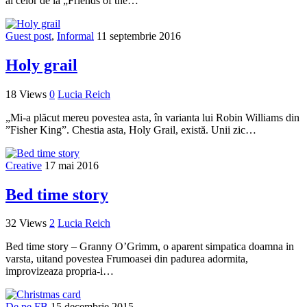
al celor de la „Friends of the…
Guest post
,
Informal
11 septembrie 2016
Holy grail
18 Views
0
Lucia Reich
„Mi-a plăcut mereu povestea asta, în varianta lui Robin Williams din
”Fisher King”. Chestia asta, Holy Grail, există. Unii zic…
Creative
17 mai 2016
Bed time story
32 Views
2
Lucia Reich
Bed time story – Granny O’Grimm, o aparent simpatica doamna in
varsta, uitand povestea Frumoasei din padurea adormita,
improvizeaza propria-i…
De pe FB
15 decembrie 2015