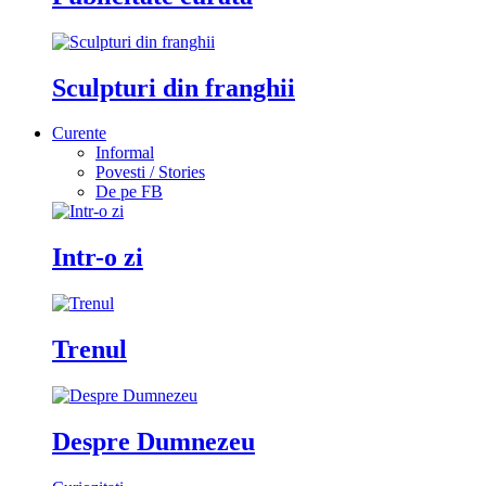
Sculpturi din franghii
Curente
Informal
Povesti / Stories
De pe FB
Intr-o zi
Trenul
Despre Dumnezeu