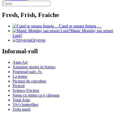
Fresh, Frish, Fraiche
Cand se supara femeia …
Manic Monday sau ursuzi
Luni?
Orygyns
Informal-roll
Agat-Art
Amazing stories in frames
Frumosul naiv. Iv.
La teatru
Picaturi de curcubeu
Pictezii
Science Friction
Sonia cu inima ca o căpşuna
Total Auto
Viv's butterflies
Zeita marii