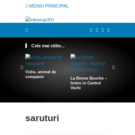
MENIU PRINCIPAL
Cele mai citite...
Vidra, animal de
companie
La Bonne Bouche –
Cum sa te
bistro in Centrul
intr-o sire
Vechi
saruturi