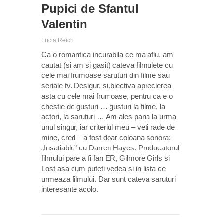
Pupici de Sfantul
Valentin
Lucia Reich
Ca o romantica incurabila ce ma aflu, am
cautat (si am si gasit) cateva filmulete cu
cele mai frumoase saruturi din filme sau
seriale tv. Desigur, subiectiva aprecierea
asta cu cele mai frumoase, pentru ca e o
chestie de gusturi … gusturi la filme, la
actori, la saruturi … Am ales pana la urma
unul singur, iar criteriul meu – veti rade de
mine, cred – a fost doar coloana sonora:
„Insatiable” cu Darren Hayes. Producatorul
filmului pare a fi fan ER, Gilmore Girls si
Lost asa cum puteti vedea si in lista ce
urmeaza filmului. Dar sunt cateva saruturi
interesante acolo.