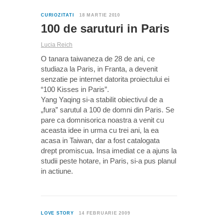
0
CURIOZITATI
18 MARTIE 2010
100 de saruturi in Paris
Lucia Reich
O tanara taiwaneza de 28 de ani, ce
studiaza la Paris, in Franta, a devenit
senzatie pe internet datorita proiectului ei
“100 Kisses in Paris”.
Yang Yaqing si-a stabilit obiectivul de a
„fura” sarutul a 100 de domni din Paris. Se
pare ca domnisorica noastra a venit cu
aceasta idee in urma cu trei ani, la ea
acasa in Taiwan, dar a fost catalogata
drept promiscua. Insa imediat ce a ajuns la
studii peste hotare, in Paris, si-a pus planul
in actiune.
0
LOVE STORY
14 FEBRUARIE 2009