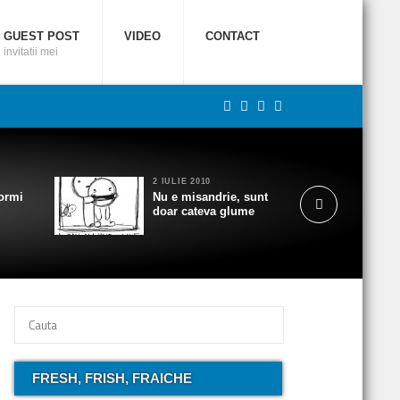
GUEST POST
VIDEO
CONTACT
invitatii mei
2 IULIE 2010
ormi
Nu e misandrie, sunt
doar cateva glume
FRESH, FRISH, FRAICHE