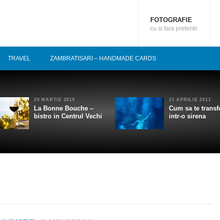
FOTOGRAFIE
cu si fara pretentii
TRAVEL
ZAMBRATISARI – HANDMADE CARDS
29 MARTIE 2010
21 APRILIE 2011
La Bonne Bouche –
Cum sa te transf
bistro in Centrul Vechi
intr-o sirena