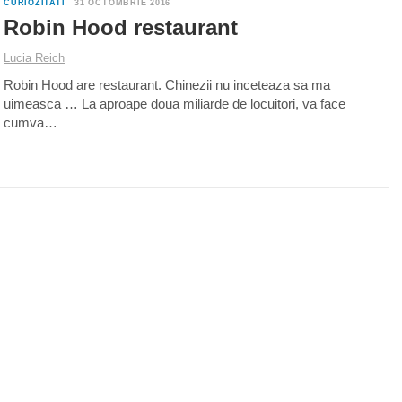
1
CURIOZITATI
31 OCTOMBRIE 2016
Robin Hood restaurant
Lucia Reich
Robin Hood are restaurant. Chinezii nu inceteaza sa ma
uimeasca … La aproape doua miliarde de locuitori, va face
cumva…