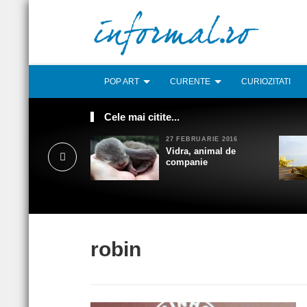
POP ART
CURENTE
CURIOZITATI
Cele mai citite...
27 FEBRUARIE 2016
Vidra, animal de
companie
robin