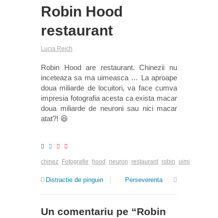
Robin Hood
restaurant
Lucia Reich
Robin Hood are restaurant. Chinezii nu
inceteaza sa ma uimeasca … La aproape
doua miliarde de locuitori, va face cumva
impresia fotografia acesta ca exista macar
doua miliarde de neuroni sau nici macar
atat?! 😆
chinez
Fotografie
hood
neuron
restaurant
robin
uimi
Distractie de pinguin
Perseverenta
Un comentariu pe “
Robin