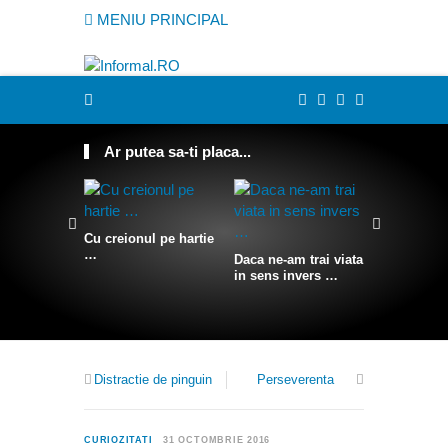
MENIU PRINCIPAL
Ar putea sa-ti placa...
Cu creionul pe hartie
…
Daca ne-am trai viata
Somn conf
in sens invers …
agatat pe 
stanca
Distractie de pinguin
Perseverenta
1
CURIOZITATI
31 OCTOMBRIE 2016