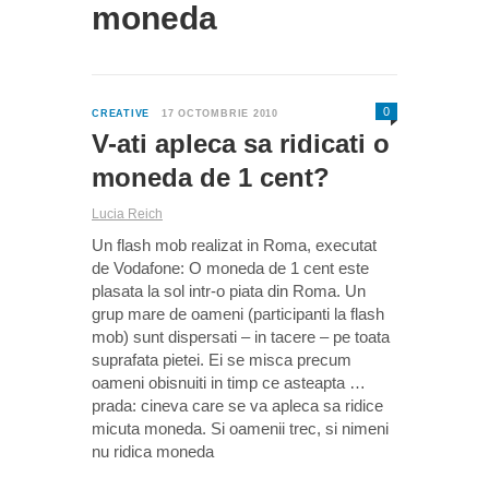
moneda
0
CREATIVE
17 OCTOMBRIE 2010
V-ati apleca sa ridicati o
moneda de 1 cent?
Lucia Reich
Un flash mob realizat in Roma, executat
de Vodafone: O moneda de 1 cent este
plasata la sol intr-o piata din Roma. Un
grup mare de oameni (participanti la flash
mob) sunt dispersati – in tacere – pe toata
suprafata pietei. Ei se misca precum
oameni obisnuiti in timp ce asteapta …
prada: cineva care se va apleca sa ridice
micuta moneda. Si oamenii trec, si nimeni
nu ridica moneda