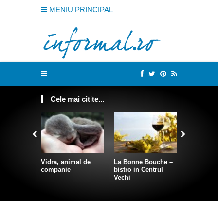
MENIU PRINCIPAL
Cele mai citite...
Vidra, animal de
La Bonne Bouche –
Cum sa te
companie
bistro in Centrul
intr-o sire
Vechi