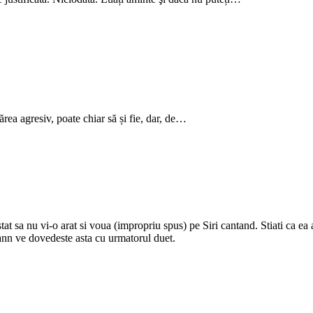
ărea agresiv, poate chiar să și fie, dar, de…
 sa nu vi-o arat si voua (impropriu spus) pe Siri cantand. Stiati ca ea as
 Mann ve dovedeste asta cu urmatorul duet.