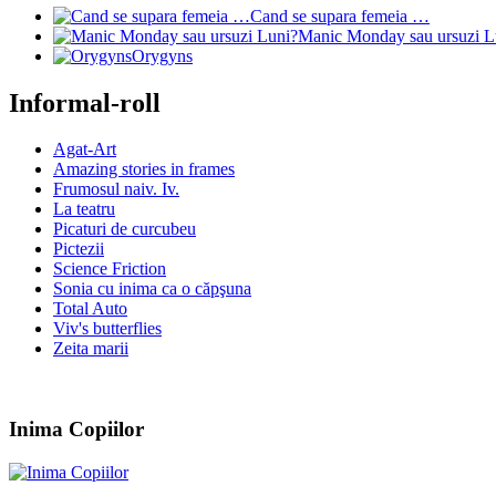
Cand se supara femeia …
Manic Monday sau ursuzi L
Orygyns
Informal-roll
Agat-Art
Amazing stories in frames
Frumosul naiv. Iv.
La teatru
Picaturi de curcubeu
Pictezii
Science Friction
Sonia cu inima ca o căpşuna
Total Auto
Viv's butterflies
Zeita marii
Inima Copiilor