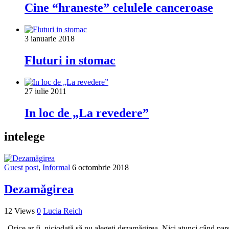
Cine “hraneste” celulele canceroase
3 ianuarie 2018
Fluturi in stomac
27 iulie 2011
In loc de „La revedere”
intelege
Guest post
,
Informal
6 octombrie 2018
Dezamăgirea
12 Views
0
Lucia Reich
„Orice ar fi, niciodată să nu alegeți dezamăgirea. Nici atunci când par