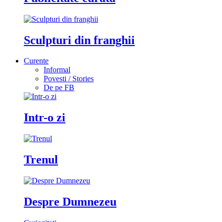
Sculpturi din franghii
Curente
Informal
Povesti / Stories
De pe FB
Intr-o zi
Trenul
Despre Dumnezeu