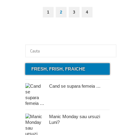
1
2
3
4
FRESH, FRISH, FRAICHE
Cand se supara femeia …
Manic Monday sau ursuzi
Luni?