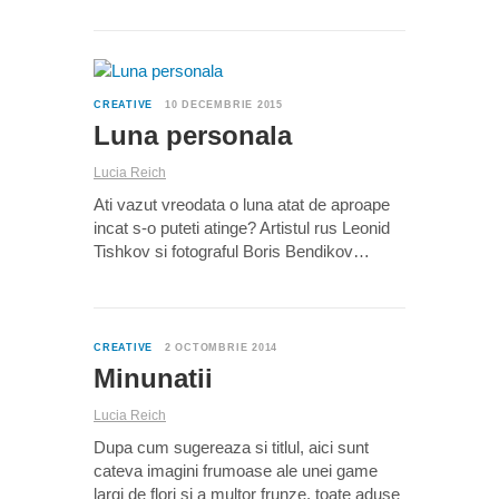
0
CREATIVE
10 DECEMBRIE 2015
Luna personala
Lucia Reich
Ati vazut vreodata o luna atat de aproape
incat s-o puteti atinge? Artistul rus Leonid
Tishkov si fotograful Boris Bendikov…
0
CREATIVE
2 OCTOMBRIE 2014
Minunatii
Lucia Reich
Dupa cum sugereaza si titlul, aici sunt
cateva imagini frumoase ale unei game
largi de flori si a multor frunze, toate aduse