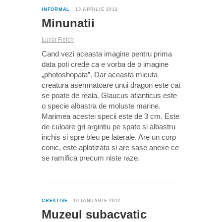
2
INFORMAL
13 APRILIE 2012
Minunatii
Lucia Reich
Cand vezi aceasta imagine pentru prima
data poti crede ca e vorba de o imagine
„photoshopata”. Dar aceasta micuta
creatura asemnatoare unui dragon este cat
se poate de reala. Glaucus atlanticus este
o specie albastra de moluste marine.
Marimea acestei specii este de 3 cm. Este
de culoare gri argintiu pe spate si albastru
inchis si spre bleu pe laterale. Are un corp
conic, este aplatizata si are sase anexe ce
se ramifica precum niste raze.
0
CREATIVE
10 IANUARIE 2012
Muzeul subacvatic