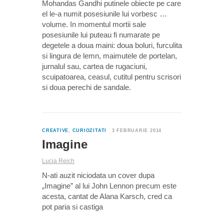
Mohandas Gandhi putinele obiecte pe care
el le-a numit posesiunile lui vorbesc …
volume. In momentul mortii sale
posesiunile lui puteau fi numarate pe
degetele a doua maini: doua boluri, furculita
si lingura de lemn, maimutele de portelan,
jurnalul sau, cartea de rugaciuni,
scuipatoarea, ceasul, cutitul pentru scrisori
si doua perechi de sandale.
0
CREATIVE
,
CURIOZITATI
3 FEBRUARIE 2014
Imagine
Lucia Reich
N-ati auzit niciodata un cover dupa
„Imagine” al lui John Lennon precum este
acesta, cantat de Alana Karsch, cred ca
pot paria si castiga