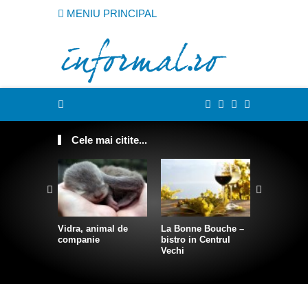
MENIU PRINCIPAL
Cele mai citite...
Vidra, animal de
La Bonne Bouche –
Cum sa te
companie
bistro in Centrul
intr-o sire
Vechi