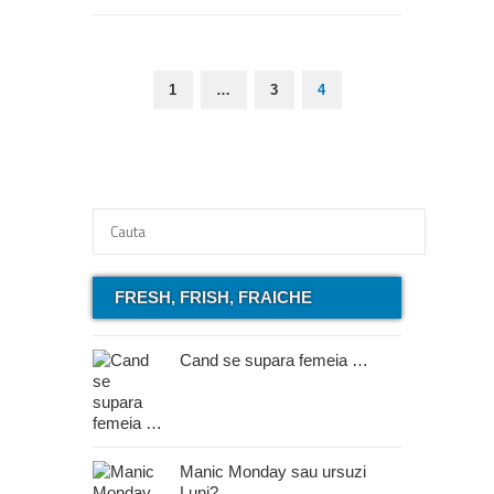
1
…
3
4
FRESH, FRISH, FRAICHE
Cand se supara femeia …
Manic Monday sau ursuzi
Luni?