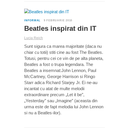
12
INFORMAL
9 FEBRUARIE 2010
Beatles inspirat din IT
Lucia Reich
Sunt sigura ca marea majoritate (daca nu
chiar cu totii) stiti cine au fost The Beatles.
Totusi, pentru cei ce vin de pe alta planeta,
Beatles a fost o trupa legendara. The
Beatles a insemnat:John Lennon, Paul
McCartney, George Harrison si Ringo
Starr adica Richard Starjey Jr. Ei ne-au
incantat cu atat de multe melodii
extraordinare precum „Let it be”,
„Yesterday” sau „Imagine” (aceasta din
urma este de fapt melodia lui John Lennon
si nu a Beatles-ilor).