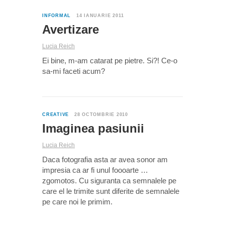
0
INFORMAL
14 IANUARIE 2011
Avertizare
Lucia Reich
Ei bine, m-am catarat pe pietre. Si?! Ce-o
sa-mi faceti acum?
0
CREATIVE
28 OCTOMBRIE 2010
Imaginea pasiunii
Lucia Reich
Daca fotografia asta ar avea sonor am
impresia ca ar fi unul foooarte …
zgomotos. Cu siguranta ca semnalele pe
care el le trimite sunt diferite de semnalele
pe care noi le primim.