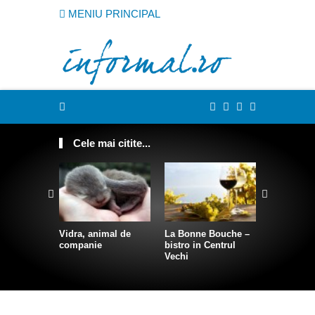
MENIU PRINCIPAL
Cele mai citite...
Vidra, animal de
La Bonne Bouche –
Cum sa te
companie
bistro in Centrul
intr-o sire
Vechi