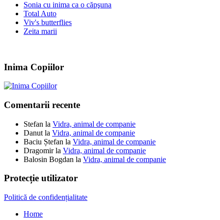
Sonia cu inima ca o căpşuna
Total Auto
Viv's butterflies
Zeita marii
Inima Copiilor
Comentarii recente
Stefan
la
Vidra, animal de companie
Danut
la
Vidra, animal de companie
Baciu Ștefan
la
Vidra, animal de companie
Dragomir
la
Vidra, animal de companie
Balosin Bogdan
la
Vidra, animal de companie
Protecție utilizator
Politică de confidențialitate
Home