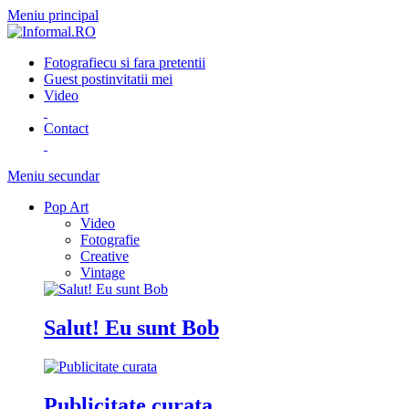
Meniu principal
Fotografie
cu si fara pretentii
Guest post
invitatii mei
Video
Contact
Meniu secundar
Pop Art
Video
Fotografie
Creative
Vintage
Salut! Eu sunt Bob
Publicitate curata