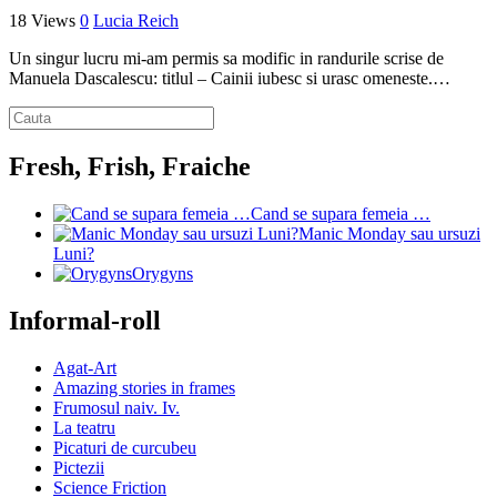
18 Views
0
Lucia Reich
Un singur lucru mi-am permis sa modific in randurile scrise de
Manuela Dascalescu: titlul – Cainii iubesc si urasc omeneste.…
Fresh, Frish, Fraiche
Cand se supara femeia …
Manic Monday sau ursuzi
Luni?
Orygyns
Informal-roll
Agat-Art
Amazing stories in frames
Frumosul naiv. Iv.
La teatru
Picaturi de curcubeu
Pictezii
Science Friction