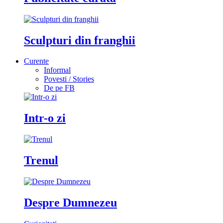
Sculpturi din franghii
Curente
Informal
Povesti / Stories
De pe FB
Intr-o zi
Trenul
Despre Dumnezeu