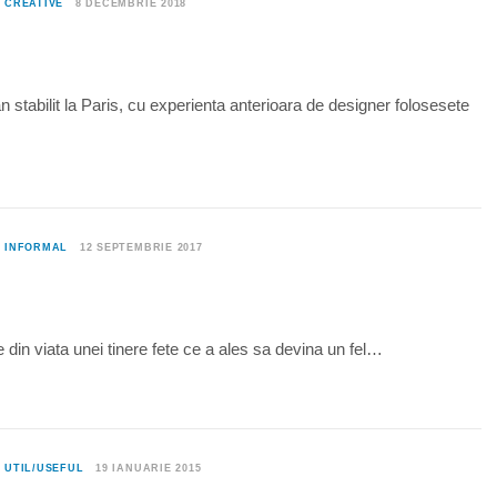
0
CREATIVE
8 DECEMBRIE 2018
an stabilit la Paris, cu experienta anterioara de designer folosesete
0
INFORMAL
12 SEPTEMBRIE 2017
 din viata unei tinere fete ce a ales sa devina un fel…
2
UTIL/USEFUL
19 IANUARIE 2015