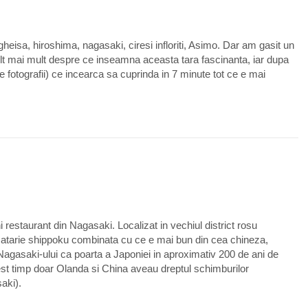
eisa, hiroshima, nagasaki, ciresi infloriti, Asimo. Dar am gasit un
t mai mult despre ce inseamna aceasta tara fascinanta, iar dupa
 fotografii) ce incearca sa cuprinda in 7 minute tot ce e mai
0
restaurant din Nagasaki. Localizat in vechiul district rosu
atarie shippoku combinata cu ce e mai bun din cea chineza,
i Nagasaki-ului ca poarta a Japoniei in aproximativ 200 de ani de
cest timp doar Olanda si China aveau dreptul schimburilor
aki).