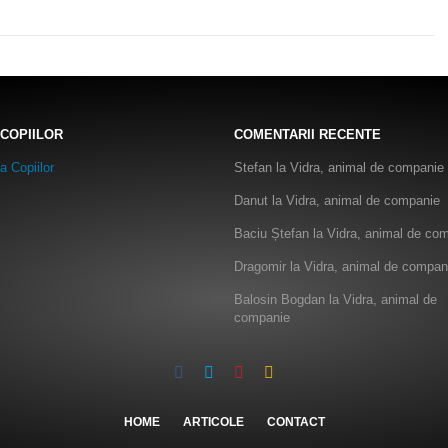
 COPIILOR
COMENTARII RECENTE
Stefan
la
Vidra, animal de companie
Danut
la
Vidra, animal de companie
Baciu Ștefan
la
Vidra, animal de co
Dragomir
la
Vidra, animal de compan
Balosin Bogdan
la
Vidra, animal de
companie
HOME
ARTICOLE
CONTACT