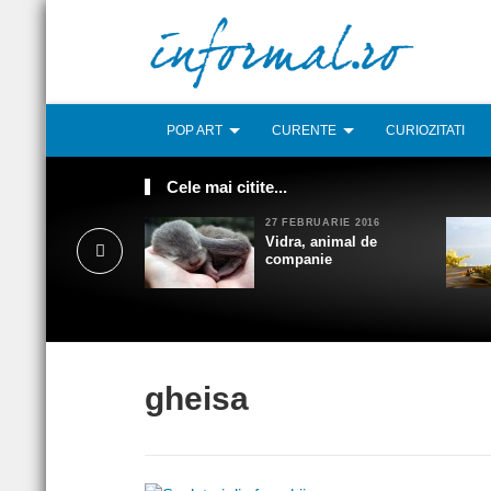
POP ART
CURENTE
CURIOZITATI
Cele mai citite...
27 FEBRUARIE 2016
Vidra, animal de
companie
gheisa