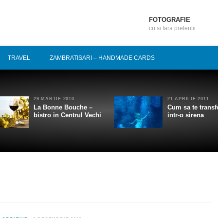
FOTOGRAFIE
cu si fara pretentii
TRAVEL
ZAMBRATISARI – HANDMADE CARDS
29 MARTIE 2010
21 APRILIE 2011
La Bonne Bouche –
Cum sa te transf
bistro in Centrul Vechi
intr-o sirena