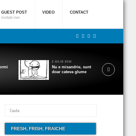
GUEST POST
VIDEO
CONTACT
invitatii mei
2 IULIE 2010
ormi
Nu e misandrie, sunt
doar cateva glume
FRESH, FRISH, FRAICHE