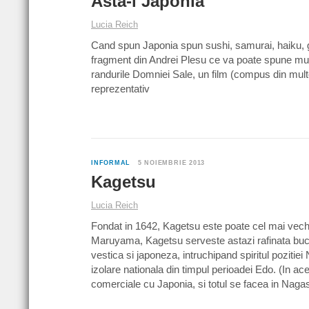
Asta-i Japonia
Lucia Reich
Cand spun Japonia spun sushi, samurai, haiku, gh
fragment din Andrei Plesu ce va poate spune mul
randurile Domniei Sale, un film (compus din multe
reprezentativ
INFORMAL
5 NOIEMBRIE 2013
Kagetsu
Lucia Reich
Fondat in 1642, Kagetsu este poate cel mai vechi 
Maruyama, Kagetsu serveste astazi rafinata buc
vestica si japoneza, intruchipand spiritul pozitie
izolare nationala din timpul perioadei Edo. (In a
comerciale cu Japonia, si totul se facea in Nagas