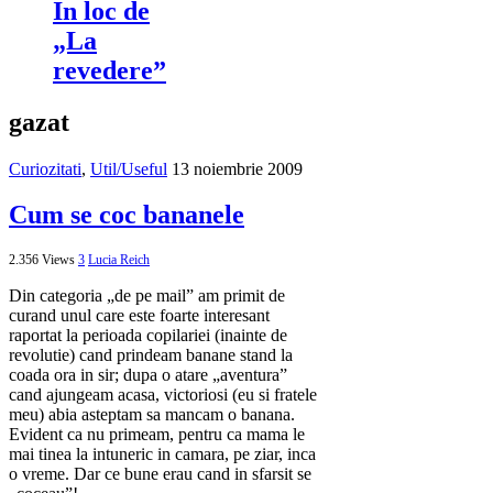
In loc de
„La
revedere”
gazat
Curiozitati
,
Util/Useful
13 noiembrie 2009
Cum se coc bananele
2.356 Views
3
Lucia Reich
Din categoria „de pe mail” am primit de
curand unul care este foarte interesant
raportat la perioada copilariei (inainte de
revolutie) cand prindeam banane stand la
coada ora in sir; dupa o atare „aventura”
cand ajungeam acasa, victoriosi (eu si fratele
meu) abia asteptam sa mancam o banana.
Evident ca nu primeam, pentru ca mama le
mai tinea la intuneric in camara, pe ziar, inca
o vreme. Dar ce bune erau cand in sfarsit se