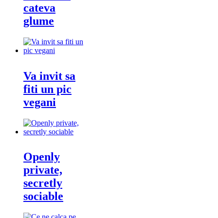
cateva
glume
Va invit sa
fiti un pic
vegani
Openly
private,
secretly
sociable