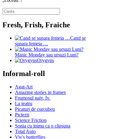
„coceau”!
Fresh, Frish, Fraiche
Cand se
supara femeia …
Manic Monday sau ursuzi Luni?
Orygyns
Informal-roll
Agat-Art
Amazing stories in frames
Frumosul naiv. Iv.
La teatru
Picaturi de curcubeu
Pictezii
Science Friction
Sonia cu inima ca o căpşuna
Total Auto
Viv's butterflies