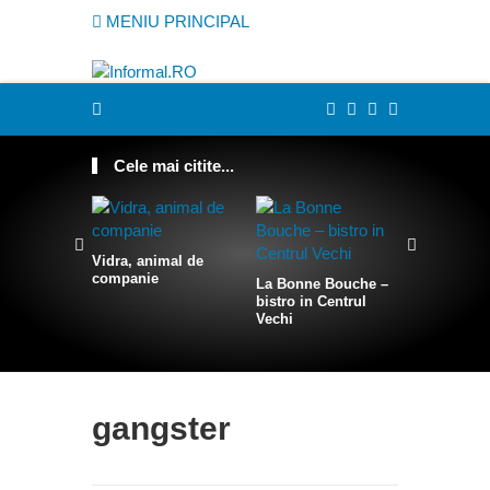
MENIU PRINCIPAL
Cele mai citite...
Vidra, animal de
companie
La Bonne Bouche –
Cum sa te
bistro in Centrul
intr-o sire
Vechi
gangster