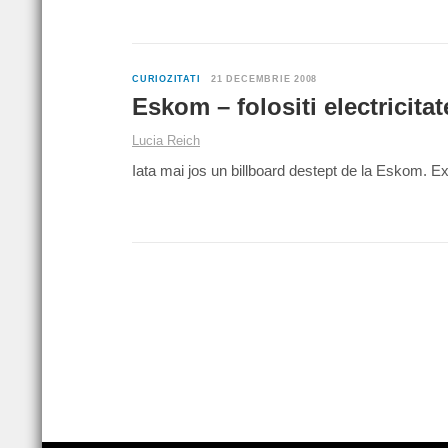
CURIOZITATI
21 DECEMBRIE 2008
Eskom – folositi electricita
Lucia Reich
Iata mai jos un billboard destept de la Eskom. E