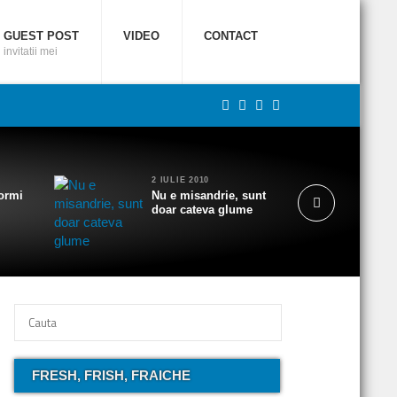
GUEST POST
VIDEO
CONTACT
invitatii mei
2 IULIE 2010
ormi
Nu e misandrie, sunt
doar cateva glume
FRESH, FRISH, FRAICHE