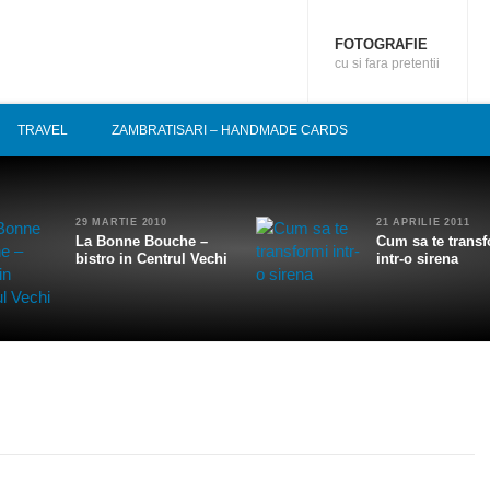
FOTOGRAFIE
cu si fara pretentii
TRAVEL
ZAMBRATISARI – HANDMADE CARDS
29 MARTIE 2010
21 APRILIE 2011
La Bonne Bouche –
Cum sa te transf
bistro in Centrul Vechi
intr-o sirena