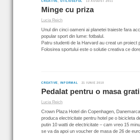
CREATIVE
,
UTIL/USEFUL
13 AUGUST 2011
Minge cu priza
Lucia Reich
Unul din cinci oameni ai planetei traieste fara acce
popular sport din lume: fotbalul.
Patru studenti de la Harvard au creat un proiec
Folosirea sportului este o solutie creativa ce do
CREATIVE
,
INFORMAL
21 IUNIE 2010
Pedalat pentru o masa grat
Lucia Reich
Crown Plaza Hotel din Copenhagen, Danemarca, o
produca electricitate pentru hotel pe o bicicleta 
putin 10 watti de electricitate – cam vreo 15 minu
se va da apoi un voucher de masa de 26 de euro