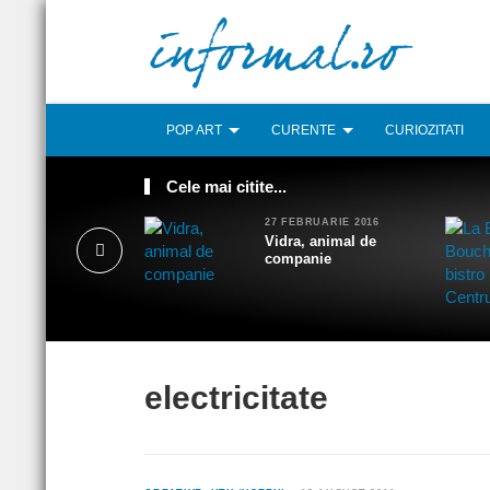
POP ART
CURENTE
CURIOZITATI
Cele mai citite...
27 FEBRUARIE 2016
Vidra, animal de
companie
electricitate