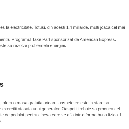
0
s la electricitate. Totusi, din acesti 1,4 miliarde, multi joaca cel mai
t pentru Programul Take Part sponsorizat de American Express.
reste sa rezolve problemele energiei.
0
is
fera o masa gratuita oricarui oaspete ce este in stare sa
de exercitii atasata unui generator. Oaspetii trebuie sa produca cel
te de pedalat pentru cineva care se afla intr-o forma buna fizica. Li
.