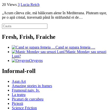
20 Views
3
Lucia Reich
„Acum câteva zile, mă bălăceam alene în Mediterana. Pluteam uşor,
pe o apă cristal, traversată până în străfundul ei de…
Fresh, Frish, Fraiche
Cand se supara femeia …
Manic Monday sau ursuzi
Luni?
Orygyns
Informal-roll
Agat-Art
Amazing stories in frames
Frumosul naiv. Iv.
La teatru
Picaturi de curcubeu
Pictezii
Science Friction