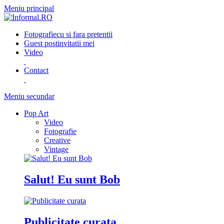
Meniu principal
Fotografie
cu si fara pretentii
Guest post
invitatii mei
Video
Contact
Meniu secundar
Pop Art
Video
Fotografie
Creative
Vintage
Salut! Eu sunt Bob
Publicitate curata