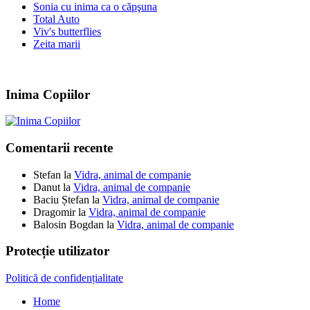
Sonia cu inima ca o căpşuna
Total Auto
Viv's butterflies
Zeita marii
Inima Copiilor
Comentarii recente
Stefan
la
Vidra, animal de companie
Danut
la
Vidra, animal de companie
Baciu Ștefan
la
Vidra, animal de companie
Dragomir
la
Vidra, animal de companie
Balosin Bogdan
la
Vidra, animal de companie
Protecție utilizator
Politică de confidențialitate
Home