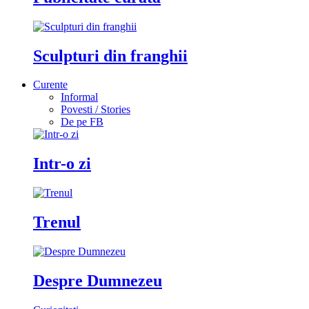
Sculpturi din franghii
Curente
Informal
Povesti / Stories
De pe FB
Intr-o zi
Trenul
Despre Dumnezeu