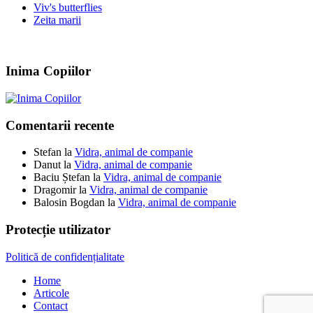
Viv's butterflies
Zeita marii
Inima Copiilor
Comentarii recente
Stefan
la
Vidra, animal de companie
Danut
la
Vidra, animal de companie
Baciu Ștefan
la
Vidra, animal de companie
Dragomir
la
Vidra, animal de companie
Balosin Bogdan
la
Vidra, animal de companie
Protecție utilizator
Politică de confidențialitate
Home
Articole
Contact