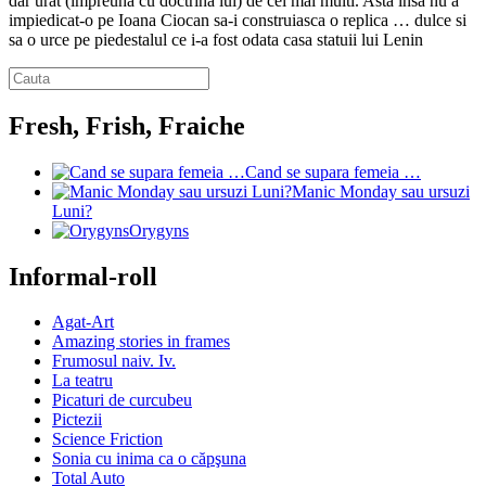
dar urat (impreuna cu doctrina lui) de cei mai multi. Asta insa nu a
impiedicat-o pe Ioana Ciocan sa-i construiasca o replica … dulce si
sa o urce pe piedestalul ce i-a fost odata casa statuii lui Lenin
Fresh, Frish, Fraiche
Cand se supara femeia …
Manic Monday sau ursuzi
Luni?
Orygyns
Informal-roll
Agat-Art
Amazing stories in frames
Frumosul naiv. Iv.
La teatru
Picaturi de curcubeu
Pictezii
Science Friction
Sonia cu inima ca o căpşuna
Total Auto