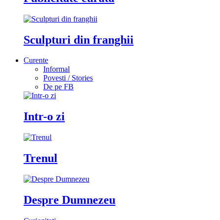
Sculpturi din franghii
Curente
Informal
Povesti / Stories
De pe FB
Intr-o zi
Trenul
Despre Dumnezeu