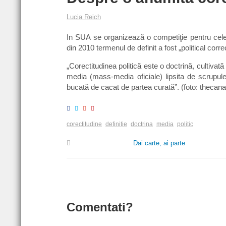
Lucia Reich
In SUA se organizează o competiţie pentru cele 
din 2010 termenul de definit a fost „political corr
„Corectitudinea politică este o doctrină, cultivat
media (mass-media oficiale) lipsita de scrupule
bucată de cacat de partea curată”. (foto: thecan
corectitudine
definitie
doctrina
media
politic
Dai carte, ai parte
Comentati?