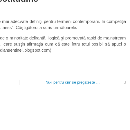
mai adecvate definiţii pentru termeni contemporani. In competiţia
ectness”. Câştigătorul a scris următoarele:
ă de o minoritate delirantă, ilogică şi promovată rapid de mainstream
, care susţin afirmaţia cum că este întru totul posibil să apuci o
adiansentinell.blogspot.com)
Nu-i pentru cin’ se pregateste …