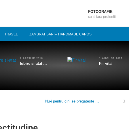
FOTOGRAFIE
cu si fara pretentii
TRAVEL
ZAMBRATISARI – HANDMADE CARDS
2 APRILIE 2018
1 AUGUST 2017
Iubire si-atat …
Fir vital
Nu-i pentru cin’ se pregateste …
0
ctitudine