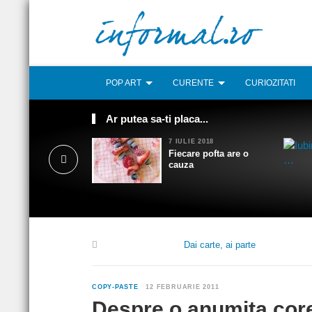
POP ART
CURENTE
CURIOZITATI
Ar putea sa-ti placa...
7 IULIE 2018
Fiecare pofta are o
cauza
Dai carte, ai parte
COPY-PASTE
12 FEBRUARIE 2011
Despre o anumita core