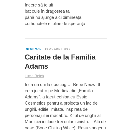
încerc să te uit
bat cuie în dragostea ta
până nu ajunge aici dimineaţa
cu hohotele ei pline de speranţă
0
INFORMAL
19 AUGUST 2010
Caritate de la Familia
Adams
Lucia Reich
Inca un cui la cosciug … Bebe Neuwirth,
ce a jucat-o pe Morticia din „Familia
Adams”, a facut echipa cu Essie
Cosmetics pentru a proiecta un lac de
unghii, editie limitata, inspirata de
personajul ei macabru. Kitul de unghii al
Morticiei include trei culori sinistru – Alb de
oase (Bone Chilling White), Rosu sangeriu