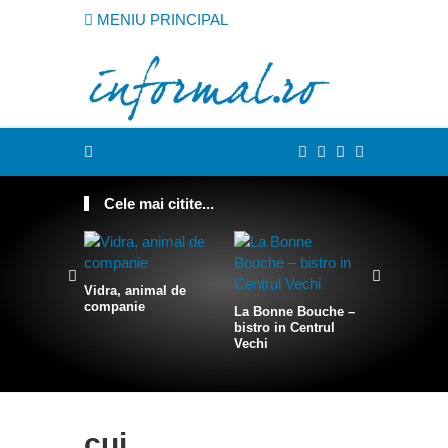
MENIU PRINCIPAL
Cele mai citite...
Vidra, animal de
companie
La Bonne Bouche –
Cum sa te
bistro in Centrul
intr-o sire
Vechi
cui