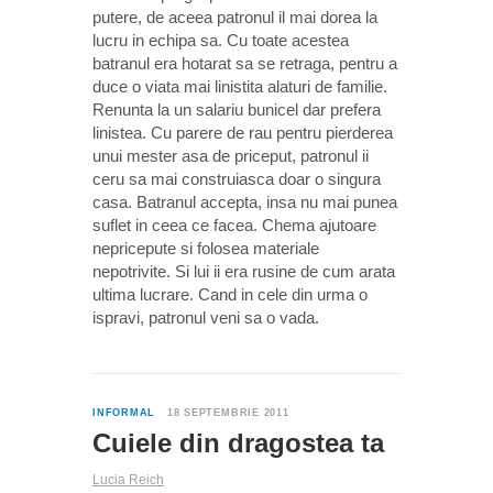
putere, de aceea patronul il mai dorea la
lucru in echipa sa. Cu toate acestea
batranul era hotarat sa se retraga, pentru a
duce o viata mai linistita alaturi de familie.
Renunta la un salariu bunicel dar prefera
linistea. Cu parere de rau pentru pierderea
unui mester asa de priceput, patronul ii
ceru sa mai construiasca doar o singura
casa. Batranul accepta, insa nu mai punea
suflet in ceea ce facea. Chema ajutoare
nepricepute si folosea materiale
nepotrivite. Si lui ii era rusine de cum arata
ultima lucrare. Cand in cele din urma o
ispravi, patronul veni sa o vada.
0
INFORMAL
18 SEPTEMBRIE 2011
Cuiele din dragostea ta
Lucia Reich