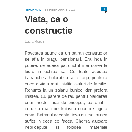
1
INFORMAL
16 FEBRUARIE 2013
Viata, ca o
constructie
Lucia Reich
Povestea spune ca un batran constructor
se afla in pragul pensionarii. Era inca in
putere, de aceea patronul il mai dorea la
lucru in echipa sa. Cu toate acestea
batranul era hotarat sa se retraga, pentru a
duce o viata mai linistita alaturi de familie.
Renunta la un salariu bunicel dar prefera
linistea. Cu parere de rau pentru pierderea
unui mester asa de priceput, patronul ii
ceru sa mai construiasca doar o singura
casa. Batranul accepta, insa nu mai punea
suflet in ceea ce facea. Chema ajutoare
nepricepute si folosea materiale