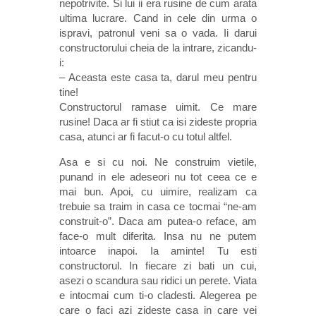
nepotrivite. Si lui ii era rusine de cum arata
ultima lucrare. Cand in cele din urma o
ispravi, patronul veni sa o vada. Ii darui
constructorului cheia de la intrare, zicandu-
i:
– Aceasta este casa ta, darul meu pentru
tine!
Constructorul ramase uimit. Ce mare
rusine! Daca ar fi stiut ca isi zideste propria
casa, atunci ar fi facut-o cu totul altfel.
Asa e si cu noi. Ne construim vietile,
punand in ele adeseori nu tot ceea ce e
mai bun. Apoi, cu uimire, realizam ca
trebuie sa traim in casa ce tocmai “ne-am
construit-o”. Daca am putea-o reface, am
face-o mult diferita. Insa nu ne putem
intoarce inapoi. Ia aminte! Tu esti
constructorul. In fiecare zi bati un cui,
asezi o scandura sau ridici un perete. Viata
e intocmai cum ti-o cladesti. Alegerea pe
care o faci azi zideste casa in care vei