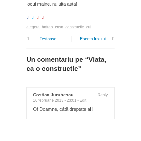
locui maine, nu uita asta!
alegere
batran
casa
constructie
cui
Testoasa
Esenta luxului
Un comentariu pe “
Viata,
ca o constructie
”
Costica Jurubescu
Reply
16 februarie 2013 - 23:01
-
Edit
Of Doamne, câtă dreptate ai !