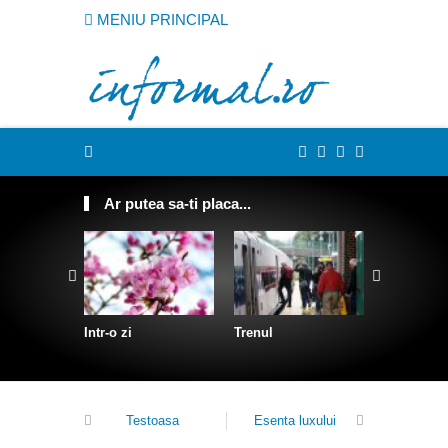
MENIU PRINCIPAL
Ar putea sa-ti placa...
Intr-o zi
Trenul
Despre D
Testoasa
Esenta luxului