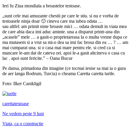
Ieri fu Ziua mondiala a broastelor testoase.
„sunt cele mai amuzante chestii pe care le stiu. si nu e vorba de
testoasele ninja doar 🙂 cineva care ma iubea odata …
sau altfel: am primit niste broaste mici … odata demult in viata mea
de care abia daca imi aduc aminte. una a disparut printr-una din
„acasele” mele … a gasit-o proprietareasa la o multa vreme dupa ce
ma mutasem si a vrut sa mi-o dea sa imi fac brosa din ea … ? … am
mai cumparat una. si o casa mai mare pentru ele. si cred ca si
mancare le-am dat de cateva ori. apoi le-a gasit altcineva o casa cu
lac . apoi sunt fericite.” – Oana Bucur
Pe dansa, primadona din imagine
(ce tocmai iesise sa mai ia o gura
de aer langa Bodrum, Turcia) o cheama Caretta caretta turtle.
Foto: Ilker Canikligil
caretta
testoase
Ne vedem peste 9 luni
Viata, ca o constructie