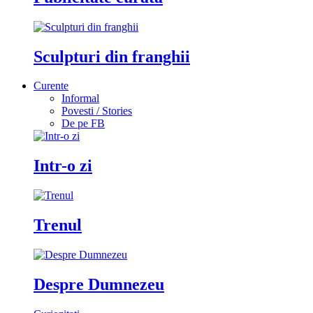
Sculpturi din franghii
Curente
Informal
Povesti / Stories
De pe FB
Intr-o zi
Trenul
Despre Dumnezeu