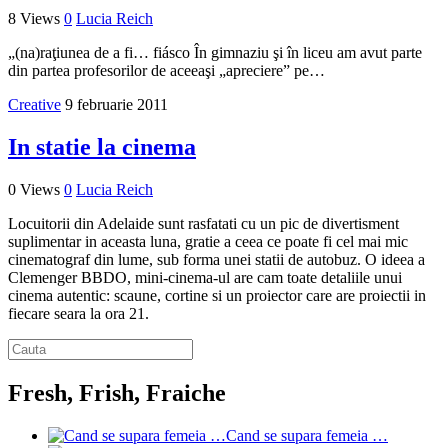
8 Views
0
Lucia Reich
„(na)raţiunea de a fi… fiásco În gimnaziu şi în liceu am avut parte
din partea profesorilor de aceeaşi „apreciere” pe…
Creative
9 februarie 2011
In statie la cinema
0 Views
0
Lucia Reich
Locuitorii din Adelaide sunt rasfatati cu un pic de divertisment
suplimentar in aceasta luna, gratie a ceea ce poate fi cel mai mic
cinematograf din lume, sub forma unei statii de autobuz. O ideea a
Clemenger BBDO, mini-cinema-ul are cam toate detaliile unui
cinema autentic: scaune, cortine si un proiector care are proiectii in
fiecare seara la ora 21.
Fresh, Frish, Fraiche
Cand se supara femeia …