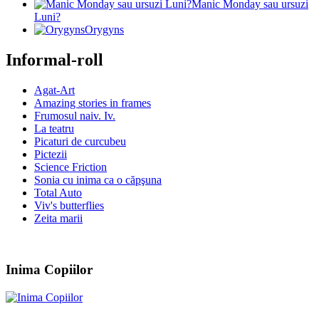
Manic Monday sau ursuzi
Luni?
Orygyns
Informal-roll
Agat-Art
Amazing stories in frames
Frumosul naiv. Iv.
La teatru
Picaturi de curcubeu
Pictezii
Science Friction
Sonia cu inima ca o căpşuna
Total Auto
Viv's butterflies
Zeita marii
Inima Copiilor