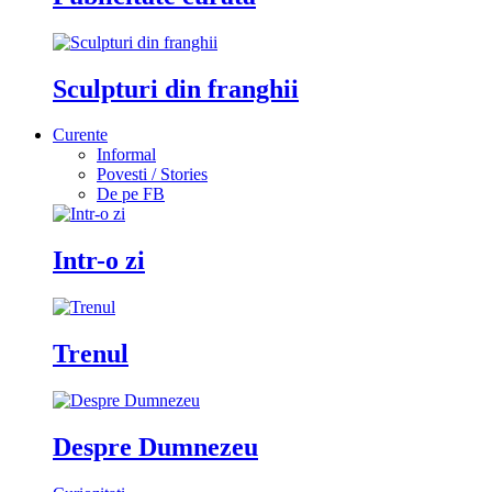
Sculpturi din franghii
Curente
Informal
Povesti / Stories
De pe FB
Intr-o zi
Trenul
Despre Dumnezeu