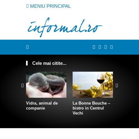
MENIU PRINCIPAL
Cele mai citite...
Vidra, animal de
La Bonne Bouche –
Cum sa te
companie
bistro in Centrul
intr-o sire
Vechi