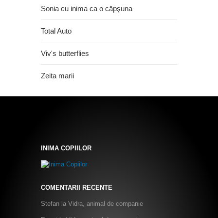
Sonia cu inima ca o căpşuna
Total Auto
Viv's butterflies
Zeita marii
INIMA COPIILOR
COMENTARII RECENTE
Stefan
la
Vidra, animal de companie