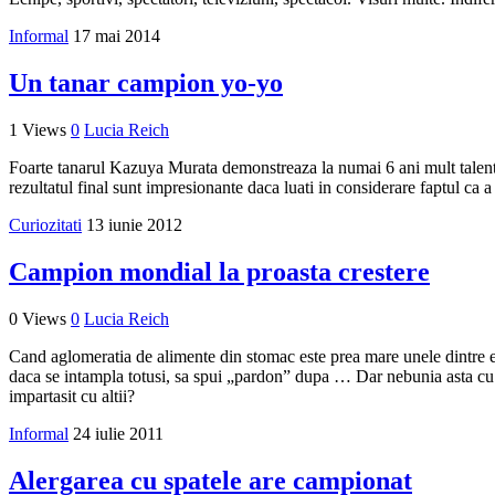
Informal
17 mai 2014
Un tanar campion yo-yo
1 Views
0
Lucia Reich
Foarte tanarul Kazuya Murata demonstreaza la numai 6 ani mult talent c
rezultatul final sunt impresionante daca luati in considerare faptul ca a p
Curiozitati
13 iunie 2012
Campion mondial la proasta crestere
0 Views
0
Lucia Reich
Cand aglomeratia de alimente din stomac este prea mare unele dintre ele 
daca se intampla totusi, sa spui „pardon” dupa … Dar nebunia asta cu u
impartasit cu altii?
Informal
24 iulie 2011
Alergarea cu spatele are campionat