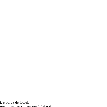
 e vorba de fotbal.
rent de ce parte a spectacolului esti.