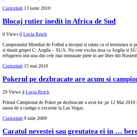
Curiozitati
13 iunie 2010
Blocaj rutier inedit in Africa de Sud
0 Views
0
Lucia Reich
Campionatul Mondial de Fotbal a inceput si odata cu el tensiunea si pr
si titanii grupei C: Anglia – SUA. Nu este exclus insa ca Anglia si S
refugierea intr-una din cele mai minunate piete in aer liber din Rusten
Curiozitati
15 mai 2010
Pokerul pe dezbracate are acum si campio
29 Views
4
Lucia Reich
Primul Campionat de Poker pe dezbracate a avut loc pe 12 Mai 2010 in S
sansa de a castiga o excursie la Las Vegas.
Curiozitati
9 iulie 2009
Caratul nevestei sau greutatea ei in … ber