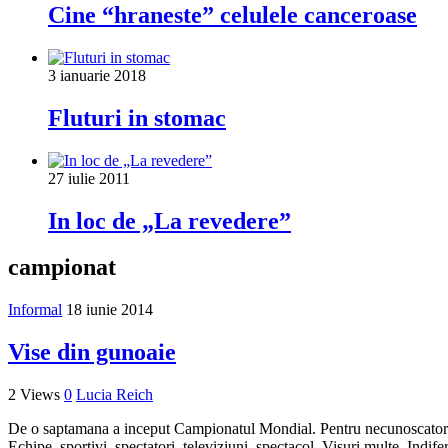
Cine “hraneste” celulele canceroase
3 ianuarie 2018
Fluturi in stomac
27 iulie 2011
In loc de „La revedere”
campionat
Informal
18 iunie 2014
Vise din gunoaie
2 Views
0
Lucia Reich
De o saptamana a inceput Campionatul Mondial. Pentru necunoscatori,
Echipe, sportivi, spectatori, televiziuni, spectacol. Visuri multe. Indife