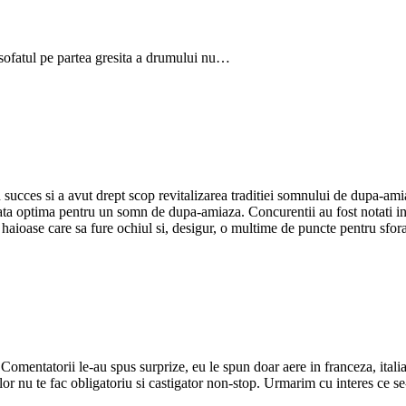
 sofatul pe partea gresita a drumului nu…
succes si a avut drept scop revitalizarea traditiei somnului de dupa-ami
ata optima pentru un somn de dupa-amiaza. Concurentii au fost notati in 
haioase care sa fure ochiul si, desigur, o multime de puncte pentru sfora
omentatorii le-au spus surprize, eu le spun doar aere in franceza, italia
mtilor nu te fac obligatoriu si castigator non-stop. Urmarim cu interes 