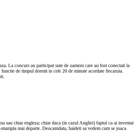
aza. La concurs au participat sute de oameni care au fost conectati la
functie de timpul dormit in cele 20 de minute acordate fiecaruia.
it.
na sau chiar engleza; chiar daca (in cazul Angliei) faptul ca ai inventat
ce se-ntampla mai departe. Deocamdata, haideti sa vedem cum se joaca