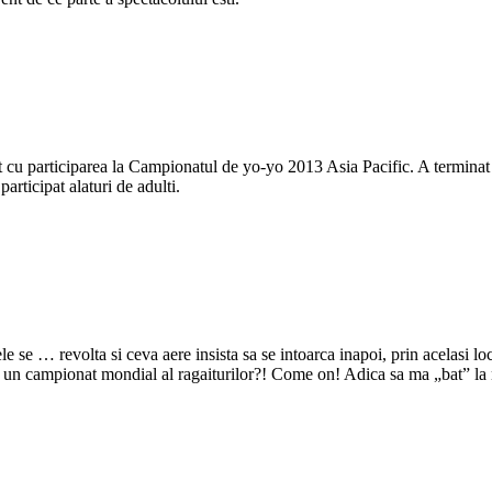
u participarea la Campionatul de yo-yo 2013 Asia Pacific. A terminat al
articipat alaturi de adulti.
se … revolta si ceva aere insista sa se intoarca inapoi, prin acelasi loc
n campionat mondial al ragaiturilor?! Come on! Adica sa ma „bat” la nes