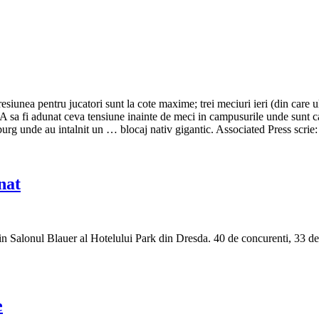
esiunea pentru jucatori sunt la cote maxime; trei meciuri ieri (din car
UA sa fi adunat ceva tensiune inainte de meci in campusurile unde sunt c
burg unde au intalnit un … blocaj nativ gigantic. Associated Press scrie:
nat
alonul Blauer al Hotelului Park din Dresda. 40 de concurenti, 33 de bar
e