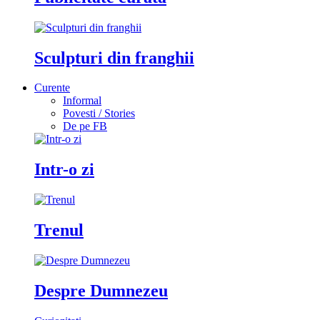
Sculpturi din franghii
Curente
Informal
Povesti / Stories
De pe FB
Intr-o zi
Trenul
Despre Dumnezeu