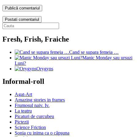
Postati comentariul
Fresh, Frish, Fraiche
Cand se supara femeia …
Manic Monday sau ursuzi
Luni?
Orygyns
Informal-roll
Agat-Art
Amazing stories in frames
Frumosul naiv. Iv.
La teatru
Picaturi de curcubeu
Pictezii
Science Friction
Sonia cu inima ca o căpşuna