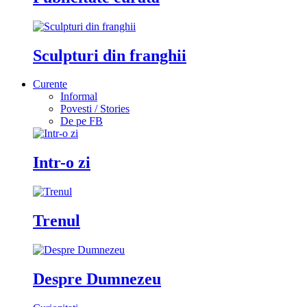
Sculpturi din franghii
Curente
Informal
Povesti / Stories
De pe FB
Intr-o zi
Trenul
Despre Dumnezeu