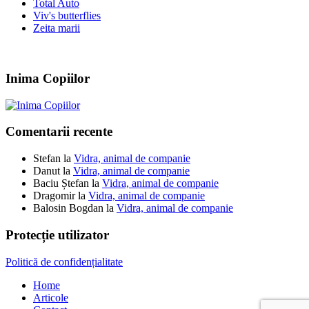
Total Auto
Viv's butterflies
Zeita marii
Inima Copiilor
Comentarii recente
Stefan
la
Vidra, animal de companie
Danut
la
Vidra, animal de companie
Baciu Ștefan
la
Vidra, animal de companie
Dragomir
la
Vidra, animal de companie
Balosin Bogdan
la
Vidra, animal de companie
Protecție utilizator
Politică de confidențialitate
Home
Articole