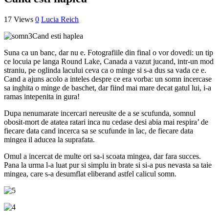
17 Views
0
Lucia Reich
Cand esti haplea
Suna ca un banc, dar nu e. Fotografiile din final o vor dovedi: un tip
ce locuia pe langa Round Lake, Canada a vazut jucand, intr-un mod
straniu, pe oglinda lacului ceva ca o minge si s-a dus sa vada ce e.
Cand a ajuns acolo a inteles despre ce era vorba: un somn incercase
sa inghita o minge de baschet, dar fiind mai mare decat gatul lui, i-a
ramas intepenita in gura!
Dupa nenumarate incercari nereusite de a se scufunda, somnul
obosit-mort de atatea ratari inca nu cedase desi abia mai respira’ de
fiecare data cand incerca sa se scufunde in lac, de fiecare data
mingea il aducea la suprafata.
Omul a incercat de multe ori sa-i scoata mingea, dar fara succes.
Pana la urma l-a luat pur si simplu in brate si si-a pus nevasta sa taie
mingea, care s-a desumflat eliberand astfel calicul somn.