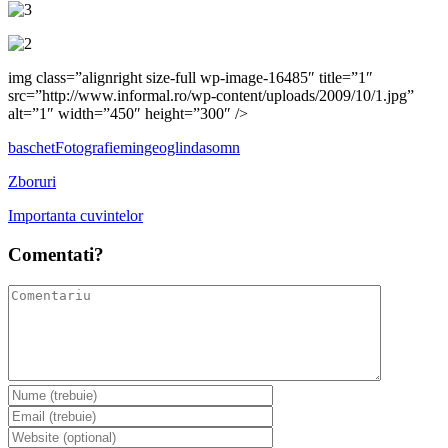
img class=”alignright size-full wp-image-16485″ title=”1″
src=”http://www.informal.ro/wp-content/uploads/2009/10/1.jpg”
alt=”1″ width=”450″ height=”300″ />
baschet
Fotografie
minge
oglinda
somn
Zboruri
Importanta cuvintelor
Comentati?