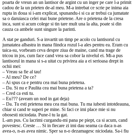
poarta de vreun an un lantisor de argint cu un inger pe care l-a primit
cadou de la un prieten de-al meu. M-a intrebat ce scrie pe inima aia
rupta in doua si i-am explicat, spunandu-i si ca ar trebui ca jumatate
sa o daruiasca celei mai bune prietene. Are o prietena de la cresa
inca, sunt si acum colege si tin tare mult una la alta, poate si din
cauza ca ambele sunt singure la parinti.
A stat pe ganduri. S-a invartit un timp pe acolo cu lantisorul cu
jumatatea albastra in mana fiindca rozul l-a ales pentru ea. Eram cu
taica-su, vorbeam ceva despre ziua de maine, cand ma trage de
tricou in jos, cum face cand vrea sa cobor la nivelul ei. Mi-a pus
lantisorul in mana si s-a uitat cu privirea aia a ei serioasa drept in
ochii mei:
– Vreau sa fie al tau!
– Al meu? De ce?
– Ai spus ca e pentru cea mai buna prietena.
– Da. Si nu e Paulita cea mai buna prietena a ta?
– Cred ca esti tu.
– Eu??? (aveam un nod in gat deja)
– Da. Tu esti prietena mea cea mai buna. Tu ma iubesti intotdeauna,
chiar si cand te superi pe mine. Si faci ce imi place mie si nu
obosesti niciodata. Pune-l tu la gat.
L-am pus. Cu lacrimi curgandu-mi pana pe piept, ca si acum, cand
povestesc. Creste … Si in fiecare zi imi dau seama ca daca n-as
avea-o, n-as avea nimic. Sper sa n-o dezamagesc niciodata. Sa-i fiu