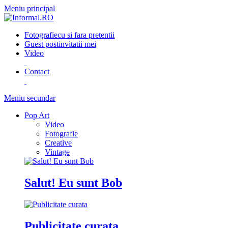
Meniu principal
Fotografie
cu si fara pretentii
Guest post
invitatii mei
Video
Contact
Meniu secundar
Pop Art
Video
Fotografie
Creative
Vintage
Salut! Eu sunt Bob
Publicitate curata