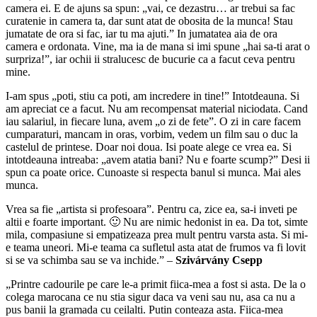
camera ei. E de ajuns sa spun: „vai, ce dezastru… ar trebui sa fac
curatenie in camera ta, dar sunt atat de obosita de la munca! Stau
jumatate de ora si fac, iar tu ma ajuti.” In jumatatea aia de ora
camera e ordonata. Vine, ma ia de mana si imi spune „hai sa-ti arat o
surpriza!”, iar ochii ii stralucesc de bucurie ca a facut ceva pentru
mine.
I-am spus „poti, stiu ca poti, am incredere in tine!” Intotdeauna. Si
am apreciat ce a facut. Nu am recompensat material niciodata. Cand
iau salariul, in fiecare luna, avem „o zi de fete”. O zi in care facem
cumparaturi, mancam in oras, vorbim, vedem un film sau o duc la
castelul de printese. Doar noi doua. Isi poate alege ce vrea ea. Si
intotdeauna intreaba: „avem atatia bani? Nu e foarte scump?” Desi ii
spun ca poate orice. Cunoaste si respecta banul si munca. Mai ales
munca.
Vrea sa fie „artista si profesoara”. Pentru ca, zice ea, sa-i inveti pe
altii e foarte important. 🙂 Nu are nimic hedonist in ea. Da tot, simte
mila, compasiune si empatizeaza prea mult pentru varsta asta. Si mi-
e teama uneori. Mi-e teama ca sufletul asta atat de frumos va fi lovit
si se va schimba sau se va inchide.” –
Szivárvány Csepp
„Printre cadourile pe care le-a primit fiica-mea a fost si asta. De la o
colega marocana ce nu stia sigur daca va veni sau nu, asa ca nu a
pus banii la gramada cu ceilalti. Putin conteaza asta. Fiica-mea