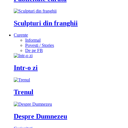
Sculpturi din franghii
Curente
Informal
Povesti / Stories
De pe FB
Intr-o zi
Trenul
Despre Dumnezeu