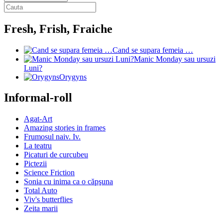
Fresh, Frish, Fraiche
Cand se supara femeia …
Manic Monday sau ursuzi
Luni?
Orygyns
Informal-roll
Agat-Art
Amazing stories in frames
Frumosul naiv. Iv.
La teatru
Picaturi de curcubeu
Pictezii
Science Friction
Sonia cu inima ca o căpşuna
Total Auto
Viv's butterflies
Zeita marii