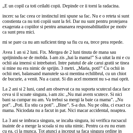
„E un copil ca toti ceilalti copii. Depinde ce ii torni la radacina.
incerc sa fac ceea ce instinctul imi spune sa fac. Nu e o reteta si sunt
constienta ca nu toti copiii sunt la fel. Dar nu sunt pentru protejarea
exagerata a copiilor si pentru amanarea responsabilitatilor pe motiv
ca sunt prea mici.
mi se pare ca nu am suficient timp sa fiu cu ea, trece prea repede.
Avea 1 an si 2 luni. Fix. Mergea de 2 luni tinuta de mana sau
sprijinindu-se de mobila. I-am zis „hai la mama!” S-a uitat la mi e cu
ochii aia imensi si intrebatori. Intre patutul de ale carui gratii se tinea
si mine nu era nimic de sprijin. 3 metri. „Maria, poti!” Cu ochii in
ochii mei, balansand manutele sa-si mentina echilibrul, cu un chiot
de bucurie, a venit. Nu a cazut. Si din acel moment nu s-a mai oprit.
La 2 ani si 2 luni, cand am observat ca nu suporta scutecul daca face
ceva si il scoate singura, i-am zis: „Nu mai avem scutece. Si nici
bani sa cumpar nu am. Va trebui sa mergi la baie ca mama”. „Nu
pot”. „Poti. Eu stiu ca poti”. „Bine”. S-a dus. Nu pe olita, ci exact ca
mama. Niciodata nu a facut in pat. Nici macar accidental, noaptea.
La 3 ani se imbraca singura, se incalta singura, isi verifica rucsacul
inainte de a merge la scoala si nu uita nimic. Pentru ca eu nu eram
cu ea, ci la munca. Tot atunci a inceput sa faca singura ordine in