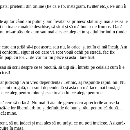
ă: prietenii din online (fie că e fb, instagram, twitter etc.). Pe unii îi
 ajutor când am putut și am învățat să primesc sfaturi și mai ales să le
ult cu toate canalele deschise, să simt și să mă bucur de frumos. Dacă
t nu mi-ar păsa de cum sau mai ales ce aleg ei în spațiul lor intim (unde
are am grijă să-i pot asorta sau nu, la orice, și tot în ei mă încalț. Am
onfortul, sigur și cei care vă scot vouă ochii pe stradă, fac fix
 în papucii lor… de voi nu-mi place și asta-i tare trist.
u să scrii despre ce te bucură, să uiți să-l întrebi pe celalalt cum îi e,
trist!
u, dar judecăți? Am vreo dependență? Tehnic, aș raspunde rapid: nu! Nu
Nu sunt drogată, dar sunt dependentă și asta nu mă face mai bună, și
 ce aleg pentru mine și este treaba lui ce alege pentru el.
 plăcere să o facă. Nu mai fi atât de generos cu aprecierile aduse la
ă-le lor liberul arbitru și definițiile de bun și rău, pentru că după…
ecât mine.
ent, să nu judeci și mai ales să nu urăști ce nu poți înțelege. Asigură-
ibuire în masă.