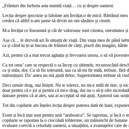
„Frânturi din farfuria asta numită viață… cu și despre oameni.
Lecția despre ipocrizie și falsitate am învățat-o de mică. Bătrânul meu a
credea că altfel n-am șanse să devin un om sănătos și cinstit.
M-a învățat ce înseamnă și cât de valoroase sunt cinstea, onestitatea ș
Așa că… le dezvolt azi în situații de viață. Din viața mea de până la#myp
ca și când tu te-ai bucura de frânturi de cărți, pixeli din imagini, hârtie 
Azi, pentru că a mai trecut agitația și frevoarea unora, o să vă povest
Ca tot omu’ care se respectă o sa încep cu ultimele, recunoscând desch
ca și mila, dor. Ca să fiu tolerantă, sau ca să-mi fie milă, trebuie, fără
mărunțișuri. Da’ astea nu mă ajută deloc. Superioritatea trebuie să vin
Deci omule drag, stai liniștit. Nu te tolerez, nu mi-e milă de tine, și ni
doar pentru că e joi și pentru că mi-e drag, dar nu o să-ți ofer niciodat
datoare pentru că ai ales, sau ai acceptat să mă ajuți. Ajutorul sau sus
Tot din copilarie am înțeles lecția despre puterea dată de bani, expune
Eram și încă mai sunt pentru unii “araboaica”. Se raportau, și încă o mai
copilarie se raportau la o ciocolată toblerone, un mănunchi de banane 
evaluare corectă a celorlalți oameni, a situațiilor, a avantajelor care d