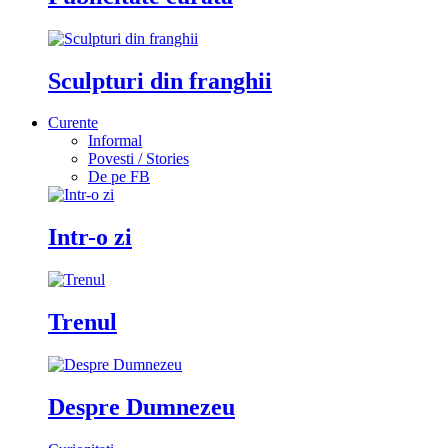
Sculpturi din franghii
Curente
Informal
Povesti / Stories
De pe FB
Intr-o zi
Trenul
Despre Dumnezeu