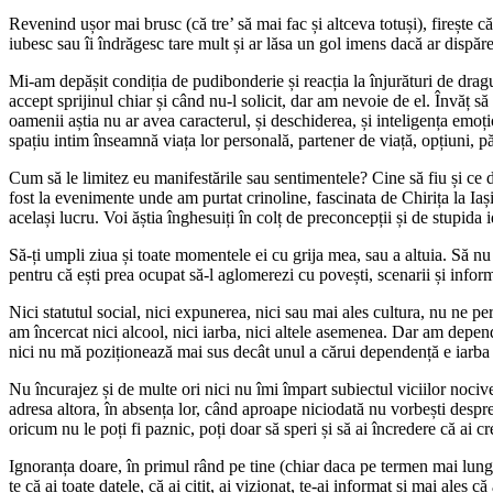
Revenind ușor mai brusc (că tre’ să mai fac și altceva totuși), firește că
iubesc sau îi îndrăgesc tare mult și ar lăsa un gol imens dacă ar dispăr
Mi-am depășit condiția de pudibonderie și reacția la înjurături de drag
accept sprijinul chiar și când nu-l solicit, dar am nevoie de el. Învăț 
oamenii aștia nu ar avea caracterul, și deschiderea, și inteligența emoți
spațiu intim înseamnă viața lor personală, partener de viață, opțiuni, păr
Cum să le limitez eu manifestările sau sentimentele? Cine să fiu și ce dr
fost la evenimente unde am purtat crinoline, fascinata de Chirița la Iaș
același lucru. Voi ăștia înghesuiți în colț de preconcepții și de stupida i
Să-ți umpli ziua și toate momentele ei cu grija mea, sau a altuia. Să nu e
pentru că ești prea ocupat să-l aglomerezi cu povești, scenarii și infor
Nici statutul social, nici expunerea, nici sau mai ales cultura, nu ne
am încercat nici alcool, nici iarba, nici altele asemenea. Dar am depen
nici nu mă poziționează mai sus decât unul a cărui dependență e iarba n
Nu încurajez și de multe ori nici nu îmi împart subiectul viciilor nocive
adresa altora, în absența lor, când aproape niciodată nu vorbești despre
oricum nu le poți fi paznic, poți doar să speri și să ai încredere că ai
Ignoranța doare, în primul rând pe tine (chiar daca pe termen mai lung) ș
te că ai toate datele, că ai citit, ai vizionat, te-ai informat și mai ales