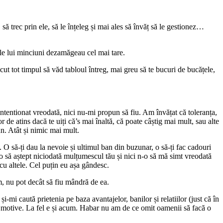
să trec prin ele, să le înțeleg și mai ales să învăț să le gestionez…
ile lui minciuni dezamăgeau cel mai tare.
cut tot timpul să văd tabloul întreg, mai greu să te bucuri de bucățele,
ntentionat vreodată, nici nu-mi propun să fiu. Am învățat că toleranța,
r de atins dacă te uiți că’s mai înaltă, că poate câștig mai mult, sau alte
n. Atât și nimic mai mult.
ne. O să-ți dau la nevoie și ultimul ban din buzunar, o să-ți fac cadouri
u o să aștept niciodată mulțumescul tău și nici n-o să mă simt vreodată
 cu altele. Cel puțin eu așa gândesc.
m, nu pot decât să fiu mândră de ea.
-mi caută prietenia pe baza avantajelor, banilor și relatiilor (just că în
si motive. La fel e și acum. Habar nu am de ce omit oamenii să facă o