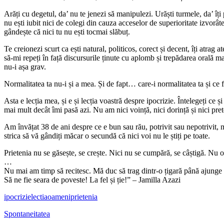
Arăți cu degetul, da’ nu te jenezi să manipulezi. Urăști turmele, da’ îți p
nu ești iubit nici de colegi din cauza acceselor de superioritate izvorâte 
gândește că nici tu nu ești tocmai slăbuț.
Te creionezi scurt ca ești natural, politicos, corect și decent, îți atra
să-mi repeți în față discursurile ținute cu aplomb și trepădarea orală man
nu-i așa grav.
Normalitatea ta nu-i și a mea. Și de fapt… care-i normalitatea ta și ce
Asta e lecția mea, și e și lecția voastră despre ipocrizie. Întelegeți ce 
mai mult decât îmi pasă azi. Nu am nici voință, nici dorință și nici pre
Am învățat 38 de ani despre ce e bun sau rău, potrivit sau nepotrivit,
strica să vă gândiți măcar o secundă că nici voi nu le știți pe toate.
Prietenia nu se găsește, se crește. Nici nu se cumpără, se câștigă. Nu 
…
Nu mai am timp să recitesc. Mă duc să trag dintr-o țigară până ajunge
Să ne fie seara de poveste! La fel și ție!” – Jamilla Azazi
ipocrizie
lectia
oameni
prietenia
Spontaneitatea