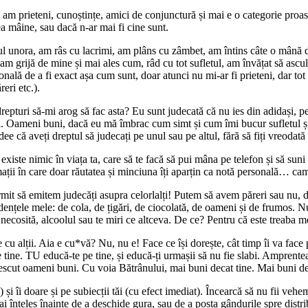
 am prieteni, cunoștințe, amici de conjunctură și mai e o categorie proaspat
ea mâine, sau dacă n-ar mai fi cine sunt.
ul unora, am râs cu lacrimi, am plâns cu zâmbet, am întins câte o mână de
să am grijă de mine și mai ales cum, râd cu tot sufletul, am învățat să asc
onală de a fi exact așa cum sunt, doar atunci nu mi-ar fi prieteni, dar to
eri etc.).
epturi să-mi arog să fac asta? Eu sunt judecată că nu ies din adidași, pe c
i. Oameni buni, dacă eu mă îmbrac cum simt și cum îmi bucur sufletul și c
dee că aveți dreptul să judecați pe unul sau pe altul, fără să fiți vreodată
xiste nimic în viața ta, care să te facă să pui mâna pe telefon și să suni sa
mații în care doar răutatea și minciuna îți aparțin ca notă personală… cam 
 permit să emitem judecăți asupra celorlalți! Putem să avem păreri sau n
dențele mele: de cola, de țigări, de ciocolată, de oameni și de frumos. 
ecosită, alcoolul sau te miri ce altceva. De ce? Pentru că este treaba mea
 cu alții. Aia e cu*vă? Nu, nu e! Face ce își dorește, cât timp îi va face
 tine. TU educă-te pe tine, și educă-ți urmașii să nu fie slabi. Amprenteaz
 crescut oameni buni. Cu voia Bătrânului, mai buni decat tine. Mai buni d
i îi doare și pe subiecții tăi (cu efect imediat). Încearcă să nu fii vehem
 că ai înțeles înainte de a deschide gura, sau de a posta gândurile spre distr