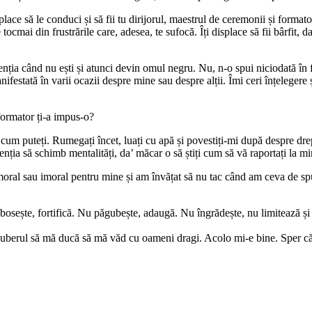
lace să le conduci și să fii tu dirijorul, maestrul de ceremonii și formator
tocmai din frustrările care, adesea, te sufocă. Îți displace să fii bârfit, 
g atenția când nu ești și atunci devin omul negru. Nu, n-o spui niciodată în
ifestată în varii ocazii despre mine sau despre alții. Îmi ceri înțelegere ș
 formator ți-a impus-o?
și cum puteți. Rumegați încet, luați cu apă și povestiți-mi după despre dre
tenția să schimb mentalități, da’ măcar o să știți cum să vă raportați la 
 moral sau imoral pentru mine și am învățat să nu tac când am ceva de sp
obosește, fortifică. Nu păgubește, adaugă. Nu îngrădește, nu limitează ș
 uberul să mă ducă să mă văd cu oameni dragi. Acolo mi-e bine. Sper că 