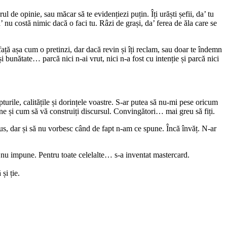
ul de opinie, sau măcar să te evidențiezi puțin. Îți urăști șefii, da’ tu
da’ nu costă nimic dacă o faci tu. Râzi de grași, da’ ferea de ăla care se
 față așa cum o pretinzi, dar dacă revin și îți reclam, sau doar te îndemn
i bunătate… parcă nici n-ai vrut, nici n-a fost cu intenție și parcă nici
pturile, calitățile și dorințele voastre. S-ar putea să nu-mi pese oricum
mine și cum să vă construiți discursul. Convingători… mai greu să fiți.
us, dar și să nu vorbesc când de fapt n-am ce spune. Încă învăț. N-ar
i nu impune. Pentru toate celelalte… s-a inventat mastercard.
și ție.