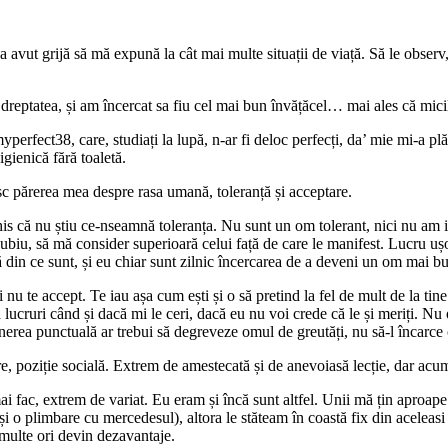
 avut grijă să mă expună la cât mai multe situații de viață. Să le observ, 
i dreptatea, și am încercat sa fiu cel mai bun învățăcel… mai ales că mic
erfect38, care, studiați la lupă, n-ar fi deloc perfecți, da’ mie mi-a plă
igienică fără toaletă.
esc părerea mea despre rasa umană, toleranță și acceptare.
is că nu știu ce-nseamnă toleranța. Nu sunt un om tolerant, nici nu am i
 dubiu, să mă consider superioară celui față de care le manifest. Lucru ușo
ă din ce sunt, și eu chiar sunt zilnic încercarea de a deveni un om mai bu
ci nu te accept. Te iau așa cum ești și o să pretind la fel de mult de la ti
ă lucruri când și dacă mi le ceri, dacă eu nu voi crede că le și meriți. N
ținerea punctuală ar trebui să degreveze omul de greutăți, nu să-l încarce
re, poziție socială. Extrem de amestecată și de anevoiasă lecție, dar acu
 fac, extrem de variat. Eu eram și încă sunt altfel. Unii mă țin aproape și
și o plimbare cu mercedesul), altora le stăteam în coastă fix din acelea
e multe ori devin dezavantaje.