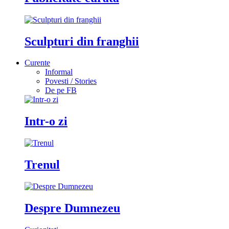
Sculpturi din franghii
Curente
Informal
Povesti / Stories
De pe FB
Intr-o zi
Trenul
Despre Dumnezeu