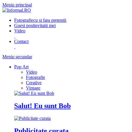
Meniu principal
Fotografie
cu si fara pretentii
Guest post
invitatii mei
Video
Contact
Meniu secundar
Pop Art
Video
Fotografie
Creative
Vintage
Salut! Eu sunt Bob
Publicitate curata