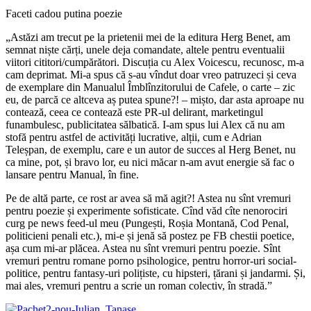
Faceti cadou putina poezie
„Astăzi am trecut pe la prietenii mei de la editura Herg Benet, am
semnat niște cărți, unele deja comandate, altele pentru eventualii
viitori cititori/cumpărători. Discuția cu Alex Voicescu, recunosc, m-a
cam deprimat. Mi-a spus că s-au vîndut doar vreo patruzeci și ceva
de exemplare din Manualul Îmblînzitorului de Cafele, o carte – zic
eu, de parcă ce altceva aș putea spune?! – mișto, dar asta aproape nu
contează, ceea ce contează este PR-ul delirant, marketingul
funambulesc, publicitatea sălbatică. I-am spus lui Alex că nu am
stofă pentru astfel de activități lucrative, alții, cum e Adrian
Teleșpan, de exemplu, care e un autor de succes al Herg Benet, nu
ca mine, pot, și bravo lor, eu nici măcar n-am avut energie să fac o
lansare pentru Manual, în fine.
Pe de altă parte, ce rost ar avea să mă agit?! Astea nu sînt vremuri
pentru poezie și experimente sofisticate. Cînd văd cîte nenorociri
curg pe news feed-ul meu (Pungești, Roșia Montană, Cod Penal,
politicieni penali etc.), mi-e și jenă să postez pe FB chestii poetice,
așa cum mi-ar plăcea. Astea nu sînt vremuri pentru poezie. Sînt
vremuri pentru romane porno psihologice, pentru horror-uri social-
politice, pentru fantasy-uri polițiste, cu hipsteri, țărani și jandarmi. Și,
mai ales, vremuri pentru a scrie un roman colectiv, în stradă.”