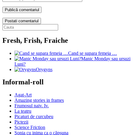
Postati comentariul
Fresh, Frish, Fraiche
Cand se supara femeia …
Manic Monday sau ursuzi
Luni?
Orygyns
Informal-roll
Agat-Art
Amazing stories in frames
Frumosul naiv. Iv.
La teatru
Picaturi de curcubeu
Pictezii
Science Friction
Sonia cu inima ca o căpşuna