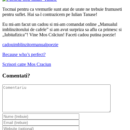
Tocmai pentru ca vremurile sunt atat de urate ne trebuie frumuseti
pentru suflet. Hai sa-l contrazicem pe Iulian Tanase!
Eu mi-am facut un cadou si mi-am comandat online „Manualul
imblinzitorului de cafele” si am avut surpriza sa aflu ca primesc si
„Iubitafizica”! Vine Mos Crăciun! Faceti cadou putina poezie!
cadou
imblinzitor
manual
poezie
Because who’s perfect?
Scrisori catre Mos Craciun
Comentati?