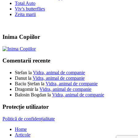
Total Auto
Viv's butterflies
Zeita marii
Inima Copiilor
Comentarii recente
Stefan
la
Vidra, animal de companie
Danut
la
Vidra, animal de companie
Baciu Ștefan
la
Vidra, animal de companie
Dragomir
la
Vidra, animal de companie
Balosin Bogdan
la
Vidra, animal de companie
Protecție utilizator
Politică de confidențialitate
Home
Articole