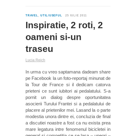
4
TRAVEL
,
UTIL/USEFUL
25 IULIE 2011
Inspiratie, 2 roti, 2
oameni si-un
traseu
Lucia Reich
In urma cu vreo saptamana dadeam share
pe Facebook la un foto-reportaj minunat de
la Tour de France si il dedicam catorva
prieteni ce sunt iubitori ai pedalatului. S-a
pornit un dialog despre oportunitatea
asocierii Turului Frantei si a pedalatului de
placere al prietenilor mei. Lasand la o parte
modestia unora dintre ei, concluzia de final
a discutiei noastre a fost ca nu exista prea
mare legatura intre fenomenul bicicletei in
general si competitia ce se lasa – uneori –