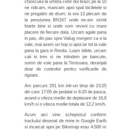
chioscului la umbra celor doi brazi; pe la 10
ne ridicam, mancam apoi spal biciletele si
ne pregatim de drum; la ora 13 plecam de
la pensiunea BN167 unde ne-am simtit
foarte bine si unde vom reveni cu mare
placere de fiecare data. Urcam agale pana
in pas, din pas spre Valiug mergem ca e la
vale, mai avem un hop si apoi iar tot la vale
pana la gara in Resita. Luam bilete, urcam
caii in tren si ne intindem pe bancute,
somn de voie pana la Timisoara, deranjati
doar de controlor pentru verificarile de
rigoare.
Am parcurs 291 km intr-un timp de 23:25
din care 17:05 de pedalat si 6:20 de pauza,
avand o viteza medie de deplasare de 16,8
km/h si o viteza medie totala de 12,2 km/h.
Acum aici vine schepsisul conform
trackului desenat de mine in Google Earth
si incarcat apoi pe Bikemap erau 4.500 m