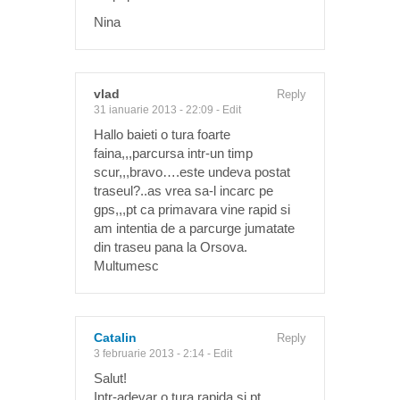
Nina
vlad
Reply
31 ianuarie 2013 - 22:09
-
Edit
Hallo baieti o tura foarte
faina,,,parcursa intr-un timp
scur,,,bravo….este undeva postat
traseul?..as vrea sa-l incarc pe
gps,,,pt ca primavara vine rapid si
am intentia de a parcurge jumatate
din traseu pana la Orsova.
Multumesc
Catalin
Reply
3 februarie 2013 - 2:14
-
Edit
Salut!
Intr-adevar o tura rapida si pt