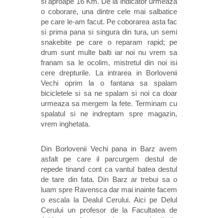
si aproape 16 Km. De la indicator urmeaza
o coborare, una dintre cele mai salbatice
pe care le-am facut. Pe coborarea asta fac
si prima pana si singura din tura, un semi
snakebite pe care o reparam rapid; pe
drum sunt multe balti iar noi nu vrem sa
franam sa le ocolim, mistretul din noi isi
cere drepturile. La intrarea in Borlovenii
Vechi oprim la o fantana sa spalam
bicicletele si sa ne spalam si noi ca doar
urmeaza sa mergem la fete. Terminam cu
spalatul si ne indreptam spre magazin,
vrem inghetata.
Din Borlovenii Vechi pana in Barz avem
asfalt pe care il parcurgem destul de
repede tinand cont ca vantul batea destul
de tare din fata. Din Barz ar trebui sa o
luam spre Ravensca dar mai inainte facem
o escala la Dealul Cerului. Aici pe Delul
Cerului un profesor de la Facultatea de