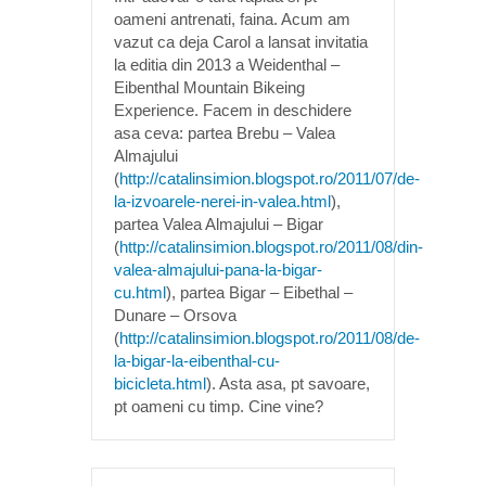
oameni antrenati, faina. Acum am
vazut ca deja Carol a lansat invitatia
la editia din 2013 a Weidenthal –
Eibenthal Mountain Bikeing
Experience. Facem in deschidere
asa ceva: partea Brebu – Valea
Almajului
(
http://catalinsimion.blogspot.ro/2011/07/de-
la-izvoarele-nerei-in-valea.html
),
partea Valea Almajului – Bigar
(
http://catalinsimion.blogspot.ro/2011/08/din-
valea-almajului-pana-la-bigar-
cu.html
), partea Bigar – Eibethal –
Dunare – Orsova
(
http://catalinsimion.blogspot.ro/2011/08/de-
la-bigar-la-eibenthal-cu-
bicicleta.html
). Asta asa, pt savoare,
pt oameni cu timp. Cine vine?