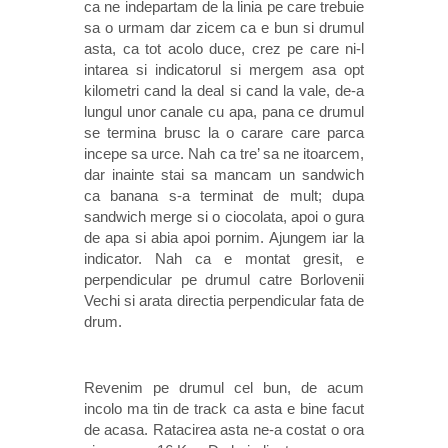
ca ne indepartam de la linia pe care trebuie
sa o urmam dar zicem ca e bun si drumul
asta, ca tot acolo duce, crez pe care ni-l
intarea si indicatorul si mergem asa opt
kilometri cand la deal si cand la vale, de-a
lungul unor canale cu apa, pana ce drumul
se termina brusc la o carare care parca
incepe sa urce. Nah ca tre’ sa ne itoarcem,
dar inainte stai sa mancam un sandwich
ca banana s-a terminat de mult; dupa
sandwich merge si o ciocolata, apoi o gura
de apa si abia apoi pornim. Ajungem iar la
indicator. Nah ca e montat gresit, e
perpendicular pe drumul catre Borlovenii
Vechi si arata directia perpendicular fata de
drum.
Revenim pe drumul cel bun, de acum
incolo ma tin de track ca asta e bine facut
de acasa. Ratacirea asta ne-a costat o ora