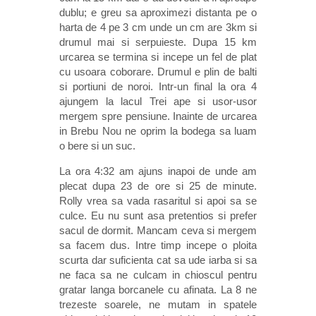
dublu; e greu sa aproximezi distanta pe o
harta de 4 pe 3 cm unde un cm are 3km si
drumul mai si serpuieste. Dupa 15 km
urcarea se termina si incepe un fel de plat
cu usoara coborare. Drumul e plin de balti
si portiuni de noroi. Intr-un final la ora 4
ajungem la lacul Trei ape si usor-usor
mergem spre pensiune. Inainte de urcarea
in Brebu Nou ne oprim la bodega sa luam
o bere si un suc.
La ora 4:32 am ajuns inapoi de unde am
plecat dupa 23 de ore si 25 de minute.
Rolly vrea sa vada rasaritul si apoi sa se
culce. Eu nu sunt asa pretentios si prefer
sacul de dormit. Mancam ceva si mergem
sa facem dus. Intre timp incepe o ploita
scurta dar suficienta cat sa ude iarba si sa
ne faca sa ne culcam in chioscul pentru
gratar langa borcanele cu afinata. La 8 ne
trezeste soarele, ne mutam in spatele