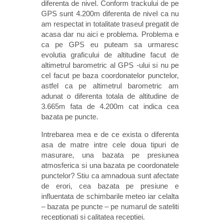
diferenta de nivel. Conform trackului de pe
GPS sunt 4.200m diferenta de nivel ca nu
am respectat in totalitate traseul pregatit de
acasa dar nu aici e problema. Problema e
ca pe GPS eu puteam sa urmaresc
evolutia graficului de altitudine facut de
altimetrul barometric al GPS -ului si nu pe
cel facut pe baza coordonatelor punctelor,
astfel ca pe altimetrul barometric am
adunat o diferenta totala de altitudine de
3.665m fata de 4.200m cat indica cea
bazata pe puncte.
Intrebarea mea e de ce exista o diferenta
asa de matre intre cele doua tipuri de
masurare, una bazata pe presiunea
atmosferica si una bazata pe coordonatele
punctelor? Stiu ca amnadoua sunt afectate
de erori, cea bazata pe presiune e
influentata de schimbarile meteo iar celalta
– bazata pe puncte – pe numarul de sateliti
receptionati si calitatea receptiei.