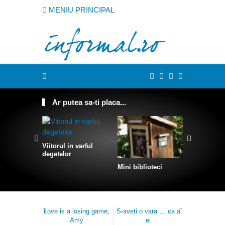
MENIU PRINCIPAL
Ar putea sa-ti placa...
Viitorul in varful
Povestea l
degetelor
Smecher
Mini biblioteci
Love is a losing game,
S-aveti o vara … ca a
Amy
ei