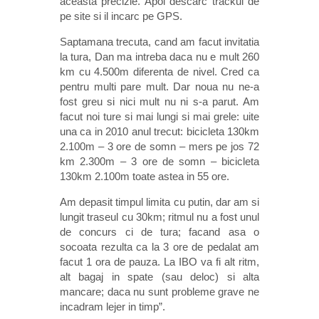
aceasta precizie. Apoi descarc trackul de
pe site si il incarc pe GPS.
Saptamana trecuta, cand am facut invitatia
la tura, Dan ma intreba daca nu e mult 260
km cu 4.500m diferenta de nivel. Cred ca
pentru multi pare mult. Dar noua nu ne-a
fost greu si nici mult nu ni s-a parut. Am
facut noi ture si mai lungi si mai grele: uite
una ca in 2010 anul trecut: bicicleta 130km
2.100m – 3 ore de somn – mers pe jos 72
km 2.300m – 3 ore de somn – bicicleta
130km 2.100m toate astea in 55 ore.
Am depasit timpul limita cu putin, dar am si
lungit traseul cu 30km; ritmul nu a fost unul
de concurs ci de tura; facand asa o
socoata rezulta ca la 3 ore de pedalat am
facut 1 ora de pauza. La IBO va fi alt ritm,
alt bagaj in spate (sau deloc) si alta
mancare; daca nu sunt probleme grave ne
incadram lejer in timp”.