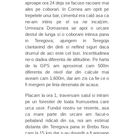
aproape ora 24 deja se facuse racoare mai
ales pe coborari. In Cornea am oprit pe
trepetele unui bar, cimentul era cald asa ca
ne-am intins pe el sa ne incalzim.
Urmeaza Domasnea iar apoi o urcare
destul de lunga si o coborare intinsa pana
in Teregova; ajungem in Teregoja
clantanind din dinti si nefiind siguri daca
drumul de aici este cel bun. Incertitudinea
ne-o dadea diferenta de altitudine. Pe harta
de la GPS am aproximat cam 500m
diferenta de nivel dar din calcule mai
aveam cam 1.600m, dar am zis ca fie ce o
fi mergem pe linia desenata de acasa.
Placam la ora 1, traversam satul si intram
pe un forestier de toata frumusetea care
urca usor. Fundul nostru se resimte, asa
ca mare parte din urcare am facut-o
pebaland ridicati din sa, noi am estimat
distanta din Teregova pana in Brebu Nou
cam la 15 km dar s-au dovedit a fi aproape