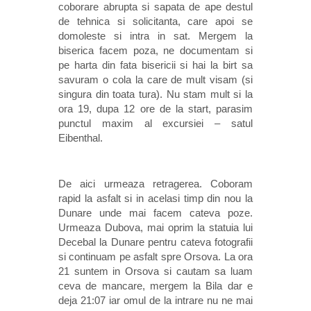
coborare abrupta si sapata de ape destul
de tehnica si solicitanta, care apoi se
domoleste si intra in sat. Mergem la
biserica facem poza, ne documentam si
pe harta din fata bisericii si hai la birt sa
savuram o cola la care de mult visam (si
singura din toata tura). Nu stam mult si la
ora 19, dupa 12 ore de la start, parasim
punctul maxim al excursiei – satul
Eibenthal.
De aici urmeaza retragerea. Coboram
rapid la asfalt si in acelasi timp din nou la
Dunare unde mai facem cateva poze.
Urmeaza Dubova, mai oprim la statuia lui
Decebal la Dunare pentru cateva fotografii
si continuam pe asfalt spre Orsova. La ora
21 suntem in Orsova si cautam sa luam
ceva de mancare, mergem la Bila dar e
deja 21:07 iar omul de la intrare nu ne mai