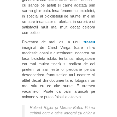
cu sange pe asfalt si carne agatata prin
sarma ghimpata. Insa fenomenul bicicletei,
in special al biciclistului de munte, mie mi
se pare incantator si ofertant in surprize si
satisfactii mult mai mult decat celebra
competitie.
Povestea de mai jos, a unui
traseu
imaginat de Carol Varga (care intr-o
modestie absolut cuceritoare incearca sa
faca bicicleta iubita, tentanta, atragatoare
cat mai multor tineri) si realizat de doi
prieteni ai sai, este o pledoarie pentru
descoperirea frumusetilor tarii noastre si
altfel decat din documentare, fotografii ori
mai stiu eu ce alte surse. E vremea
vacantelor. Poate ca banii aruncati pe
avioane v-ar putea folosi la altceva …
Roland Rigler şi Mircea Baba. Prima
echipă care a atins integral (şi chiar a