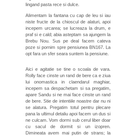
lingand pasta rece si dulce.
Alimentam la fantana cu cap de leu si iau
niste fructe de la chioscul de alaturi, apoi
incepem urcarea; se lucreaza la drum, e
praf si e cald; abia asteptam sa ajungem la
Brebu Nou. Sus pe deal facem cateva
poze si pornim spre pensiunea BN167. La
opt fara un sfer seara suntem la pensiune.
Aici e agitatie se tine o scoala de vara.
Rolly face cinste un rand de bere ca e ziua
lui onomastica in claendarul maghiar,
incepem sa despachetam si sa pregatim,
apare Sandu si ne mai face cinste un rand
de bere. Stie de intentiile noastre dar nu ni
se alatura. Pregatim totul pentru plecare
pana la ultimul detaliu apoi facem un dus si
ne culcam. Vom dormi sub cerul liber doar
cu sacul de dormit si un izopren.
Dimineata avem mai putin de strans; la