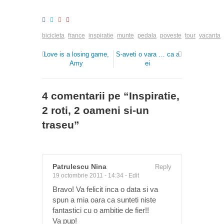
bicicleta
france
inspiratie
munte
pedala
poveste
tour
vacanta
Love is a losing game,
S-aveti o vara … ca a
Amy
ei
4 comentarii pe “
Inspiratie,
2 roti, 2 oameni si-un
traseu
”
Patrulescu Nina
Reply
19 octombrie 2011 - 14:34
-
Edit
Bravo! Va felicit inca o data si va
spun a mia oara ca sunteti niste
fantastici cu o ambitie de fier!!
Va pup!