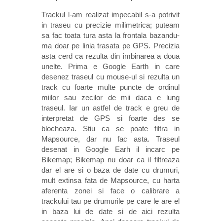
Trackul l-am realizat impecabil s-a potrivit
in traseu cu precizie milimetrica; puteam
sa fac toata tura asta la frontala bazandu-
ma doar pe linia trasata pe GPS. Precizia
asta cerd ca rezulta din imbinarea a doua
unelte. Prima e Google Earth in care
desenez traseul cu mouse-ul si rezulta un
track cu foarte multe puncte de ordinul
miilor sau zecilor de mii daca e lung
traseul. Iar un astfel de track e greu de
interpretat de GPS si foarte des se
blocheaza. Stiu ca se poate filtra in
Mapsource, dar nu fac asta. Traseul
desenat in Google Earh il incarc pe
Bikemap; Bikemap nu doar ca il filtreaza
dar el are si o baza de date cu drumuri,
mult extinsa fata de Mapsource, cu harta
aferenta zonei si face o calibrare a
trackului tau pe drumurile pe care le are el
in baza lui de date si de aici rezulta