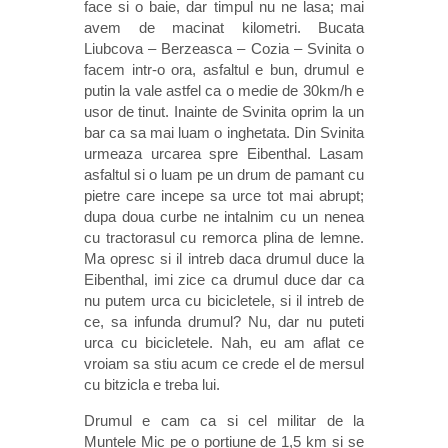
face si o baie, dar timpul nu ne lasa; mai
avem de macinat kilometri. Bucata
Liubcova – Berzeasca – Cozia – Svinita o
facem intr-o ora, asfaltul e bun, drumul e
putin la vale astfel ca o medie de 30km/h e
usor de tinut. Inainte de Svinita oprim la un
bar ca sa mai luam o inghetata. Din Svinita
urmeaza urcarea spre Eibenthal. Lasam
asfaltul si o luam pe un drum de pamant cu
pietre care incepe sa urce tot mai abrupt;
dupa doua curbe ne intalnim cu un nenea
cu tractorasul cu remorca plina de lemne.
Ma opresc si il intreb daca drumul duce la
Eibenthal, imi zice ca drumul duce dar ca
nu putem urca cu bicicletele, si il intreb de
ce, sa infunda drumul? Nu, dar nu puteti
urca cu bicicletele. Nah, eu am aflat ce
vroiam sa stiu acum ce crede el de mersul
cu bitzicla e treba lui.
Drumul e cam ca si cel militar de la
Muntele Mic pe o portiune de 1,5 km si se