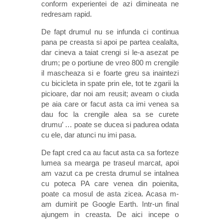
conform experientei de azi dimineata ne
redresam rapid.
De fapt drumul nu se infunda ci continua
pana pe creasta si apoi pe partea cealalta,
dar cineva a taiat crengi si le-a asezat pe
drum; pe o portiune de vreo 800 m crengile
il mascheaza si e foarte greu sa inaintezi
cu bicicleta in spate prin ele, tot te zgarii la
picioare, dar noi am reusit; aveam o ciuda
pe aia care or facut asta ca imi venea sa
dau foc la crengile alea sa se curete
drumu’ … poate se ducea si padurea odata
cu ele, dar atunci nu imi pasa.
De fapt cred ca au facut asta ca sa forteze
lumea sa mearga pe traseul marcat, apoi
am vazut ca pe cresta drumul se intalnea
cu poteca PA care venea din poienita,
poate ca mosul de asta zicea. Acasa m-
am dumirit pe Google Earth. Intr-un final
ajungem in creasta. De aici incepe o