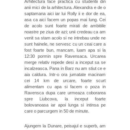
Arhitectura face practica cu studentii din
anii mici de la arhitectura. Alexandra e de o
saptamana aici iar lui Rolly ii e dor de ea,
asa ca aici facem un popas mai lung. Cei
de acolo sunt foarte mirati de ambitiile
noastre pe ziua de azi; unii credeau ca am
venit sa stam acolo si ne intrebau unde ne
sunt hainele, ne servesc cu un ceai care a
fost foarte bun, mancam, luam apa si la
12:30 pormin spre Ravensaca. Urcarea
merge relativ repede desi a inceput sa se
incalzeasca. Pana in Barz nu am stiut ce e
aia caldura. Intr-o ora jumatate macinam
cei 14 km de urcare, foarte scurt
alimentam cu apa si facem o poza in
Ravensca dupa care urmeaza coborarea
spre Liubcova, la inceput foarte
bolovanoasa iar apoi lunga si intinsa pe
care o parcurgem in 50 de minute.
Ajungem la Dunare, peisajul e superb, am