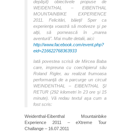
depăşit) obiectivele propuse de
WEIDENTHAL – EIBENTHAL
MOUNTAINBIKE EXPERIENCE
2011. Felicitări, băieţi! Sper ca
experienţa voastră să motiveze şi pe
alţii, să pornească în „marea
aventură”. Mai multe detalii, aici:
http://www.facebook.com/event.php?
eid=216622768363933
Iată povestea scrisă de Mircea Baba
care, impreuna cu coechipierul său
Roland Rigler, au realizat frumoasa
performanţă de a parcurge un circuit
WEINDENTHAL – EIBENTHAL ŞI
RETUR (292 kilometri în 23 ore şi 15
minute). Vă redau textul aşa cum a
fost scris:
Weidenthal-Eibenthal Mountainbike
Experience 2011 – eXtreme Tour
Challange – 16.07.2011