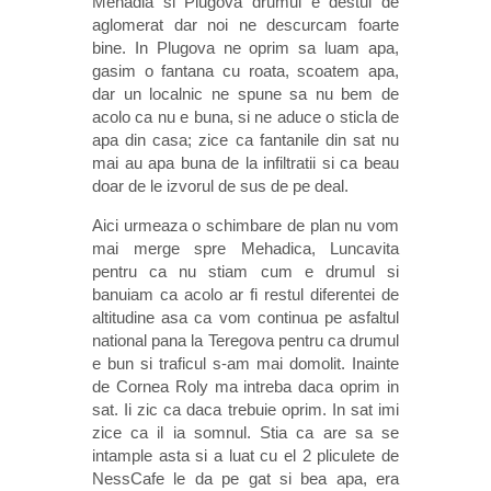
Mehadia si Plugova drumul e destul de
aglomerat dar noi ne descurcam foarte
bine. In Plugova ne oprim sa luam apa,
gasim o fantana cu roata, scoatem apa,
dar un localnic ne spune sa nu bem de
acolo ca nu e buna, si ne aduce o sticla de
apa din casa; zice ca fantanile din sat nu
mai au apa buna de la infiltratii si ca beau
doar de le izvorul de sus de pe deal.
Aici urmeaza o schimbare de plan nu vom
mai merge spre Mehadica, Luncavita
pentru ca nu stiam cum e drumul si
banuiam ca acolo ar fi restul diferentei de
altitudine asa ca vom continua pe asfaltul
national pana la Teregova pentru ca drumul
e bun si traficul s-am mai domolit. Inainte
de Cornea Roly ma intreba daca oprim in
sat. Ii zic ca daca trebuie oprim. In sat imi
zice ca il ia somnul. Stia ca are sa se
intample asta si a luat cu el 2 pliculete de
NessCafe le da pe gat si bea apa, era