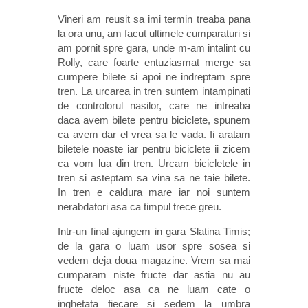
Vineri am reusit sa imi termin treaba pana
la ora unu, am facut ultimele cumparaturi si
am pornit spre gara, unde m-am intalint cu
Rolly, care foarte entuziasmat merge sa
cumpere bilete si apoi ne indreptam spre
tren. La urcarea in tren suntem intampinati
de controlorul nasilor, care ne intreaba
daca avem bilete pentru biciclete, spunem
ca avem dar el vrea sa le vada. Ii aratam
biletele noaste iar pentru biciclete ii zicem
ca vom lua din tren. Urcam bicicletele in
tren si asteptam sa vina sa ne taie bilete.
In tren e caldura mare iar noi suntem
nerabdatori asa ca timpul trece greu.
Intr-un final ajungem in gara Slatina Timis;
de la gara o luam usor spre sosea si
vedem deja doua magazine. Vrem sa mai
cumparam niste fructe dar astia nu au
fructe deloc asa ca ne luam cate o
inghetata fiecare si sedem la umbra