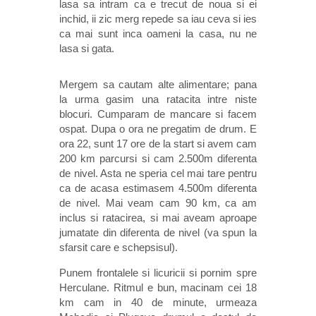
lasa sa intram ca e trecut de noua si ei
inchid, ii zic merg repede sa iau ceva si ies
ca mai sunt inca oameni la casa, nu ne
lasa si gata.
Mergem sa cautam alte alimentare; pana
la urma gasim una ratacita intre niste
blocuri. Cumparam de mancare si facem
ospat. Dupa o ora ne pregatim de drum. E
ora 22, sunt 17 ore de la start si avem cam
200 km parcursi si cam 2.500m diferenta
de nivel. Asta ne speria cel mai tare pentru
ca de acasa estimasem 4.500m diferenta
de nivel. Mai veam cam 90 km, ca am
inclus si ratacirea, si mai aveam aproape
jumatate din diferenta de nivel (va spun la
sfarsit care e schepsisul).
Punem frontalele si licuricii si pornim spre
Herculane. Ritmul e bun, macinam cei 18
km cam in 40 de minute, urmeaza