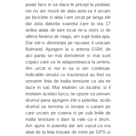
poate face in sa daca te pricepi la pedalat;
noi nu am reusit de data asta sa il urcam
pe biciclete si abia l-am urcat pe langa ele
dar asta datorita soarelui care la ora 17
ardea atata de tare incat ne-a stors si de
ultima farama de vlaga, am supt toata apa.
Dar intr-o dimineata pe racoare il uracam
fluierand. Ajungem la o antena GSM; de
aici panta se mai domoleste si mai sunt
copaci care sa te adaposteasca la umbra.
Am urcat si noi in sa si am continuat.
Indicatiile omului cu tractorasul au fost sa
urmarim linia de inalta tensiune ca aia ne
duce in sat. Mai intalnim un localnic si il
inrebam acelasi lurcu, ne spune sa urmam
drumul pana ajungem intr-o poienita; acolo
drumul se termina si incepe o carare pe
care urcam pe coama si pe sub liniile de
inalta tensiune ii dam la vale ca e drum.
Am ajuns in poienita dar am vazut ca ma
abat de la linia trasata de mine pe GPS si