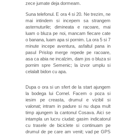
zece jumate deja dormeam.
Suna telefonul. E ora 4 si 20. Ne trezim, ne
mai intindem si incepem sa strangem
asternuturile; dimineata e racoare, mai
luam o bluza pe noi, mancam fiecare cate
o banana, luam apa si pornim. La ora 5 si 7
minute incepe aventura, asfaltul pana in
pasul Prislop merge repede pe racoare,
asa ca abia ne incalzim, dam jos o bluza si
pornim spre Semenic; la izvor umplu si
celalalt bidon cu apa.
Dupa o ora si un sfert de la start ajungem
la bodega lui Cornel. Facem o poza si
iesim pe creasta, drumul e vizibil si
valonat; intram in padure si nu dupa mult
timp ajungem la cantonul Cosava. Aici se
intampla un lucru ciudat: gasim indicatorul
cu trasele de biciclete si continuam pe
drumul de pe care am venit; vad pe GPS