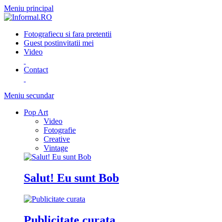
Meniu principal
Fotografie
cu si fara pretentii
Guest post
invitatii mei
Video
Contact
Meniu secundar
Pop Art
Video
Fotografie
Creative
Vintage
Salut! Eu sunt Bob
Publicitate curata