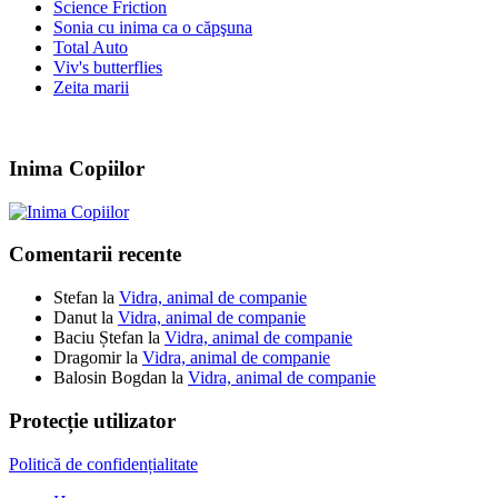
Science Friction
Sonia cu inima ca o căpşuna
Total Auto
Viv's butterflies
Zeita marii
Inima Copiilor
Comentarii recente
Stefan
la
Vidra, animal de companie
Danut
la
Vidra, animal de companie
Baciu Ștefan
la
Vidra, animal de companie
Dragomir
la
Vidra, animal de companie
Balosin Bogdan
la
Vidra, animal de companie
Protecție utilizator
Politică de confidențialitate