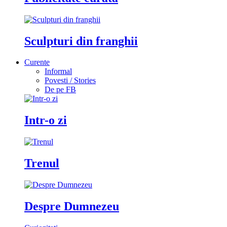
Sculpturi din franghii
Curente
Informal
Povesti / Stories
De pe FB
Intr-o zi
Trenul
Despre Dumnezeu