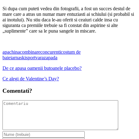
Si dupa cum puteti vedea din fotografii, a fost un succes destul de
mare care a atras un numar mare entuziasti ai schiului (si probabil si
ai inotului). Nu stiu daca le-au oferit si ceaiuri calde insa cu
siguranta ca premiile trebuie sa fi constat din aspirine si alte
„suplimente” care sa le puna sangele in miscare.
apa
china
combinare
concurenti
costum de
baie
iarna
ski
sport
vara
zapada
De ce apasa oamenii butoanele placebo?
Ce alegi de Valentine’s Day?
Comentati?