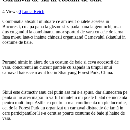
4 Views
0
Lucia Reich
Combinatia absolut uluitoare ce am avut-o zilele acestea in
Bucuresti, cu apa pana la glezne si zapada pana la genunchi, m-a
dus cu gandul la combinarea unor sporturi de vara cu cele de iarna.
Insa mi-au luat-o inainte chinezii organizand Carnavalul skiatului in
costume de baie.
Purtand nimic in afara de un costum de baie si ceva accesorii de
vara, concurentii au cucerit pantele cu zapada in timpul unui
carnaval haios ce a avut loc in Shanyang Forest Park, China.
Skiul este distractiv (sau cel putin asa mi s-a spus), dar alunecarea pe
panta si urcarea inapoi in varful muntelui nu poate fi atat de incitanta
pentru mult timp. Astfel ca pentru a mai condimenta un pic lucrurile,
cei de la Forest Park au organizat un carnaval distractiv de iarnă in
care participantilor li s-a cerut sa poarte costume de baie şi haine de
vară.