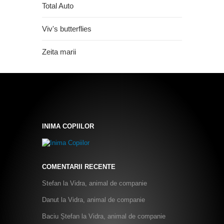
Total Auto
Viv's butterflies
Zeita marii
INIMA COPIILOR
COMENTARII RECENTE
Stefan
la
Vidra, animal de companie
Danut
la
Vidra, animal de companie
Baciu Ștefan
la
Vidra, animal de companie