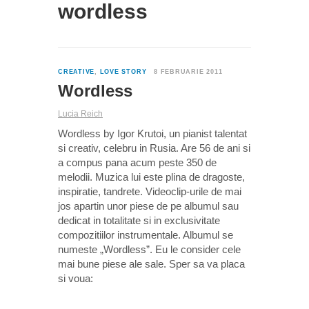
wordless
0
CREATIVE
,
LOVE STORY
8 FEBRUARIE 2011
Wordless
Lucia Reich
Wordless by Igor Krutoi, un pianist talentat
si creativ, celebru in Rusia. Are 56 de ani si
a compus pana acum peste 350 de
melodii. Muzica lui este plina de dragoste,
inspiratie, tandrete. Videoclip-urile de mai
jos apartin unor piese de pe albumul sau
dedicat in totalitate si in exclusivitate
compozitiilor instrumentale. Albumul se
numeste „Wordless”. Eu le consider cele
mai bune piese ale sale. Sper sa va placa
si voua: