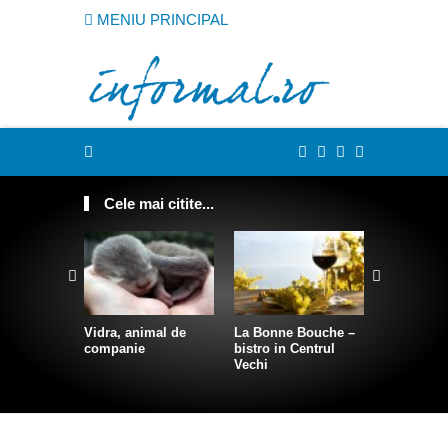
MENIU PRINCIPAL
Cele mai citite...
Vidra, animal de
La Bonne Bouche –
Cum sa te
companie
bistro in Centrul
intr-o sire
Vechi