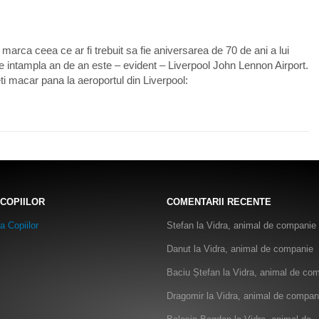
arca ceea ce ar fi trebuit sa fie aniversarea de 70 de ani a lui
se intampla an de an este – evident – Liverpool John Lennon Airport.
i macar pana la aeroportul din Liverpool:
 COPIILOR
COMENTARII RECENTE
Stefan
la
Vidra, animal de companie
Danut
la
Vidra, animal de companie
Baciu Ștefan
la
Vidra, animal de co
Dragomir
la
Vidra, animal de compan