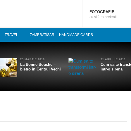
FOTOGRAFIE
cu si fara pretentii
TRAVEL
ZAMBRATISARI – HANDMADE CARDS
29 MARTIE 2010
21 APRILIE 2011
La Bonne Bouche –
Cum sa te transf
bistro in Centrul Vechi
intr-o sirena