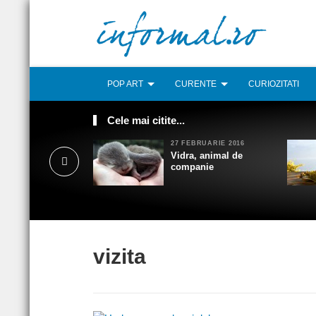
POP ART
CURENTE
CURIOZITATI
Cele mai citite...
27 FEBRUARIE 2016
Vidra, animal de
companie
vizita