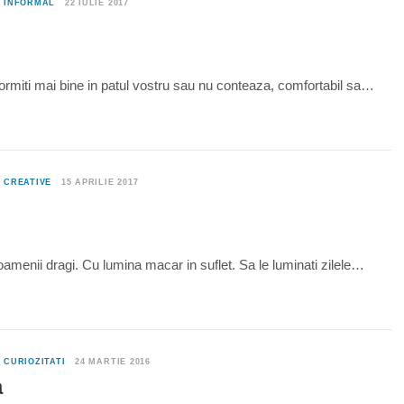
0
INFORMAL
22 IULIE 2017
ormiti mai bine in patul vostru sau nu conteaza, comfortabil sa…
0
CREATIVE
15 APRILIE 2017
i oamenii dragi. Cu lumina macar in suflet. Sa le luminati zilele…
0
CURIOZITATI
24 MARTIE 2016
a