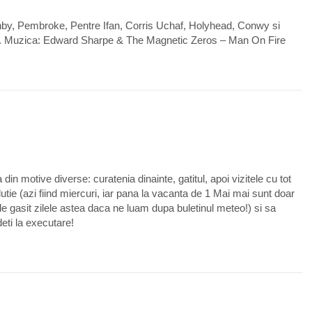
Tenby, Pembroke, Pentre Ifan, Corris Uchaf, Holyhead, Conwy si
usa. Muzica: Edward Sharpe & The Magnetic Zeros – Man On Fire
0
din motive diverse: curatenia dinainte, gatitul, apoi vizitele cu tot
tie (azi fiind miercuri, iar pana la vacanta de 1 Mai mai sunt doar
de gasit zilele astea daca ne luam dupa buletinul meteo!) si sa
deti la executare!
1