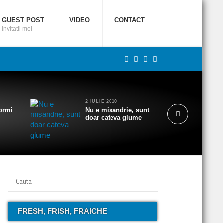
GUEST POST
VIDEO
CONTACT
invitatii mei
2 IULIE 2010
ormi
Nu e misandrie, sunt
doar cateva glume
FRESH, FRISH, FRAICHE