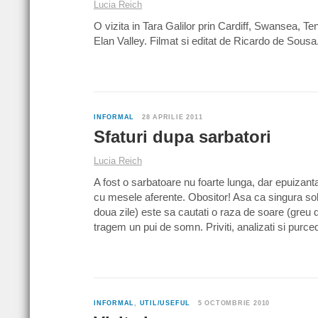
Lucia Reich
O vizita in Tara Galilor prin Cardiff, Swansea, 
Elan Valley. Filmat si editat de Ricardo de So
INFORMAL
28 APRILIE 2011
Sfaturi dupa sarbatori
Lucia Reich
A fost o sarbatoare nu foarte lunga, dar epuizanta 
cu mesele aferente. Obositor! Asa ca singura solu
doua zile) este sa cautati o raza de soare (greu 
tragem un pui de somn. Priviti, analizati si purce
INFORMAL
,
UTIL/USEFUL
5 OCTOMBRIE 2010