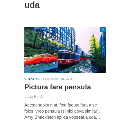
uda
0
CREATIVE
11 NOIEMBRIE 2016
Pictura fara pensula
Lucia Reich
Aceste tablouri au fost facute fara a se
folosi vreo pensula (si nici ceva similar).
Amy Shackleton aplica vopseaua uda…