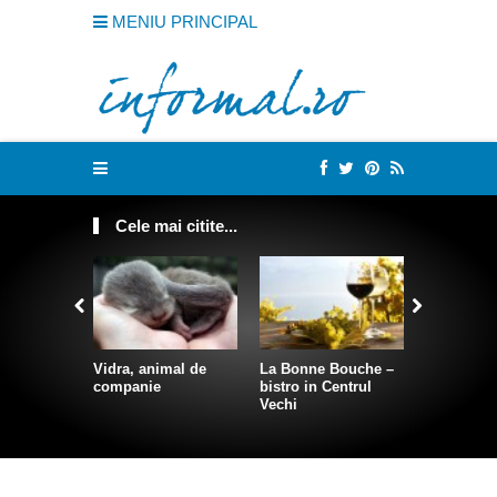
MENIU PRINCIPAL
Cele mai citite...
Vidra, animal de
La Bonne Bouche –
Cum sa te
companie
bistro in Centrul
intr-o sire
Vechi