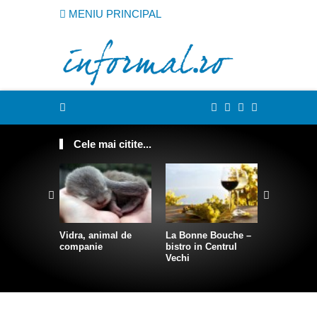
MENIU PRINCIPAL
Cele mai citite...
Cum sa te
intr-o sire
Vidra, animal de
La Bonne Bouche –
companie
bistro in Centrul
Vechi