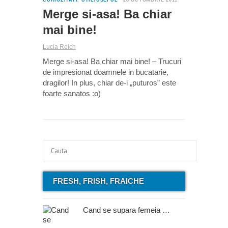
CURIOZITATI
,
UTIL/USEFUL
28 OCTOMBRIE 2011
Merge si-asa! Ba chiar
mai bine!
Lucia Reich
Merge si-asa! Ba chiar mai bine! – Trucuri
de impresionat doamnele in bucatarie,
dragilor! In plus, chiar de-i „puturos” este
foarte sanatos :o)
FRESH, FRISH, FRAICHE
Cand se supara femeia …