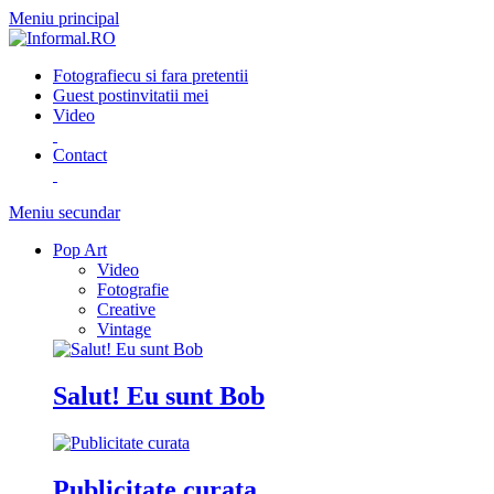
Meniu principal
Fotografie
cu si fara pretentii
Guest post
invitatii mei
Video
Contact
Meniu secundar
Pop Art
Video
Fotografie
Creative
Vintage
Salut! Eu sunt Bob
Publicitate curata