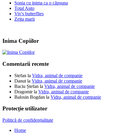
Sonia cu inima ca o căpşuna
Total Auto
Viv's butterflies
Zeita marii
Inima Copiilor
Comentarii recente
Stefan
la
Vidra, animal de companie
Danut
la
Vidra, animal de companie
Baciu Ștefan
la
Vidra, animal de companie
Dragomir
la
Vidra, animal de companie
Balosin Bogdan
la
Vidra, animal de companie
Protecție utilizator
Politică de confidențialitate
Home