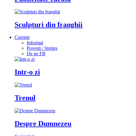
Sculpturi din franghii
Curente
Informal
Povesti / Stories
De pe FB
Intr-o zi
Trenul
Despre Dumnezeu