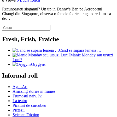
8 Views
0
Lucia Reich
Recunoasteti sloganul? Un tip in Danny’s Bar, pe Aeroportul
Changi din Singapore, observa o femeie foarte atragatoare la masa
de…
Fresh, Frish, Fraiche
Cand se supara femeia …
Manic Monday sau ursuzi
Luni?
Orygyns
Informal-roll
Agat-Art
Amazing stories in frames
Frumosul naiv. Iv.
La teatru
Picaturi de curcubeu
Pictezii
Science Friction