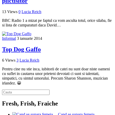
plictisitor
13 Views
0
Lucia Reich
BBC Radio 1 a mizat pe faptul ca vom asculta totul, orice silaba, fie
si lista de cumparaturi daca David…
Informal
3 ianuarie 2014
Top Dog Gaffo
6 Views
3
Lucia Reich
Pentru cine nu stie inca, iubitorii de catei nu sunt doar niste oameni
cu suflet in cautarea unor prieteni devotati ci sunt si talentati,
simpatici, cu simtul umorului. Precum Sharon Shannon, muzician
irlandez. 😀
Fresh, Frish, Fraiche
Cand se supara femeia …