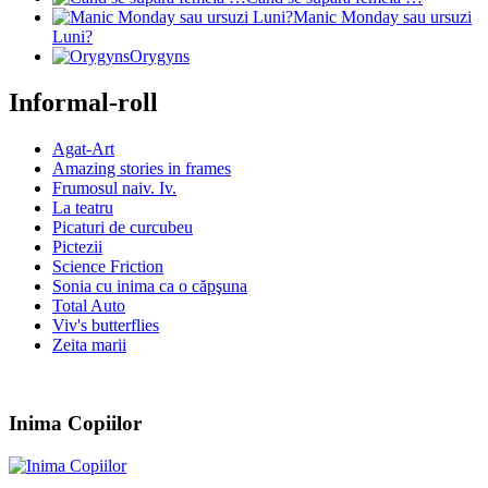
Manic Monday sau ursuzi
Luni?
Orygyns
Informal-roll
Agat-Art
Amazing stories in frames
Frumosul naiv. Iv.
La teatru
Picaturi de curcubeu
Pictezii
Science Friction
Sonia cu inima ca o căpşuna
Total Auto
Viv's butterflies
Zeita marii
Inima Copiilor