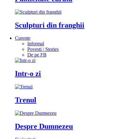
Sculpturi din franghii
Curente
Informal
Povesti / Stories
De pe FB
Intr-o zi
Trenul
Despre Dumnezeu