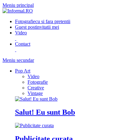
Meniu principal
Fotografie
cu si fara pretentii
Guest post
invitatii mei
Video
Contact
Meniu secundar
Pop Art
Video
Fotografie
Creative
Vintage
Salut! Eu sunt Bob
Publicitate curata