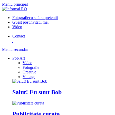
Meniu principal
Fotografie
cu si fara pretentii
Guest post
invitatii mei
Video
Contact
Meniu secundar
Pop Art
Video
Fotografie
Creative
Vintage
Salut! Eu sunt Bob
Publicitate curata