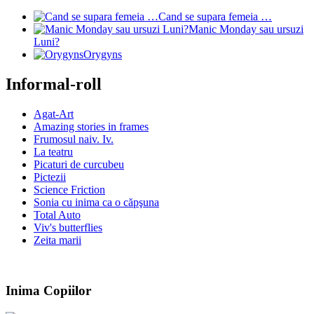
Cand se supara femeia …
Manic Monday sau ursuzi
Luni?
Orygyns
Informal-roll
Agat-Art
Amazing stories in frames
Frumosul naiv. Iv.
La teatru
Picaturi de curcubeu
Pictezii
Science Friction
Sonia cu inima ca o căpşuna
Total Auto
Viv's butterflies
Zeita marii
Inima Copiilor