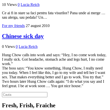
10 Views
0
Lucia Reich
Ce ai fi in stare sa faci pentru fata visurilor? Pana unde ai merge …
sau alerga, sau pedala? Un…
For my friends
27 august 2010
Chinese sick day
0 Views
0
Lucia Reich
Hung Chow calls into work and says: “Hey, I no come work today,
I really sick. Got headache, stomach ache and legs hurt, I no come
work.”
The boss says: “You know something, Hung Chow, I really need
you today. When I feel like this, I go to my wife and tell her I want
sex. That makes everything better and I go to work. You try that.”
Two hours later Hung Chow calls again: “I do what you say and I
feel great. I be at work soon … You got nice house.”
Fresh, Frish, Fraiche