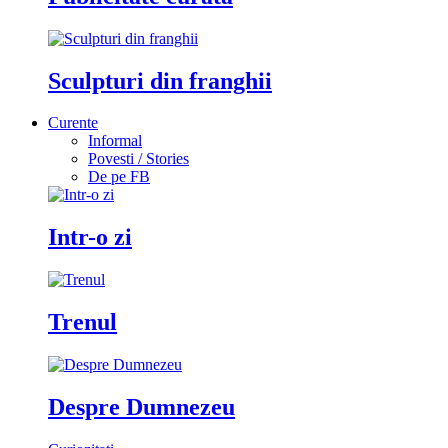
Sculpturi din franghii
Curente
Informal
Povesti / Stories
De pe FB
Intr-o zi
Trenul
Despre Dumnezeu