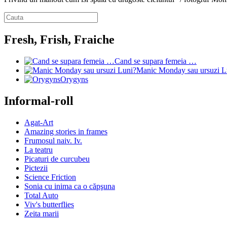
Fresh, Frish, Fraiche
Cand se supara femeia …
Manic Monday sau ursuzi L
Orygyns
Informal-roll
Agat-Art
Amazing stories in frames
Frumosul naiv. Iv.
La teatru
Picaturi de curcubeu
Pictezii
Science Friction
Sonia cu inima ca o căpşuna
Total Auto
Viv's butterflies
Zeita marii