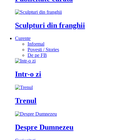
Sculpturi din franghii
Curente
Informal
Povesti / Stories
De pe FB
Intr-o zi
Trenul
Despre Dumnezeu