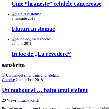
Cine “hraneste” celulele canceroase
3 ianuarie 2018
Fluturi in stomac
27 iulie 2011
In loc de „La revedere”
sanskrita
Creative
2 noiembrie 2018
Un mahout si … baita unui elefant
20 Views
0
Lucia Reich
Privind un mahout cum isi spala cu dragoste elefantul” / fotograf M