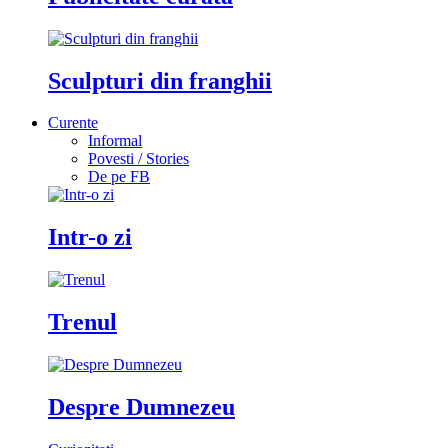
Sculpturi din franghii
Curente
Informal
Povesti / Stories
De pe FB
Intr-o zi
Trenul
Despre Dumnezeu