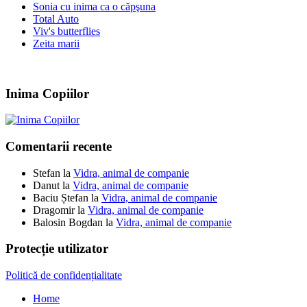
Sonia cu inima ca o căpşuna
Total Auto
Viv's butterflies
Zeita marii
Inima Copiilor
Comentarii recente
Stefan
la
Vidra, animal de companie
Danut
la
Vidra, animal de companie
Baciu Ștefan
la
Vidra, animal de companie
Dragomir
la
Vidra, animal de companie
Balosin Bogdan
la
Vidra, animal de companie
Protecție utilizator
Politică de confidențialitate
Home