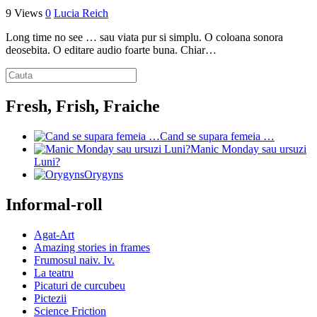
9 Views
0
Lucia Reich
Long time no see … sau viata pur si simplu. O coloana sonora
deosebita. O editare audio foarte buna. Chiar…
Fresh, Frish, Fraiche
Cand se supara femeia …
Manic Monday sau ursuzi
Luni?
Orygyns
Informal-roll
Agat-Art
Amazing stories in frames
Frumosul naiv. Iv.
La teatru
Picaturi de curcubeu
Pictezii
Science Friction