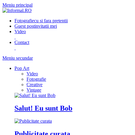
Meniu principal
Fotografie
cu si fara pretentii
Guest post
invitatii mei
Video
Contact
Meniu secundar
Pop Art
Video
Fotografie
Creative
Vintage
Salut! Eu sunt Bob
Publicitate curata