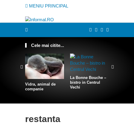
MENIU PRINCIPAL
Cele mai citite...
La Bonne Bouche –
bistro in Centrul
Vidra, animal de
Cum sa te
Vechi
companie
intr-o sire
restanta