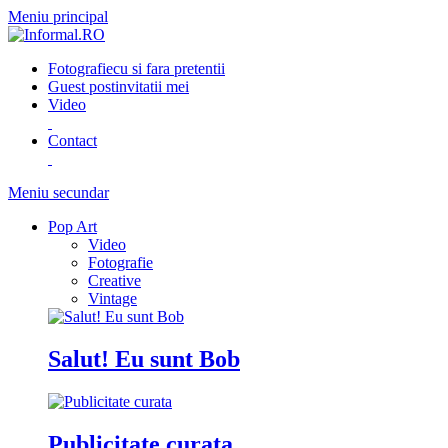
Meniu principal
Fotografie
cu si fara pretentii
Guest post
invitatii mei
Video
Contact
Meniu secundar
Pop Art
Video
Fotografie
Creative
Vintage
Salut! Eu sunt Bob
Publicitate curata