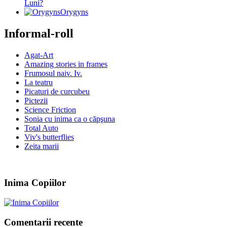
Luni?
Orygyns
Informal-roll
Agat-Art
Amazing stories in frames
Frumosul naiv. Iv.
La teatru
Picaturi de curcubeu
Pictezii
Science Friction
Sonia cu inima ca o căpşuna
Total Auto
Viv's butterflies
Zeita marii
Inima Copiilor
Comentarii recente