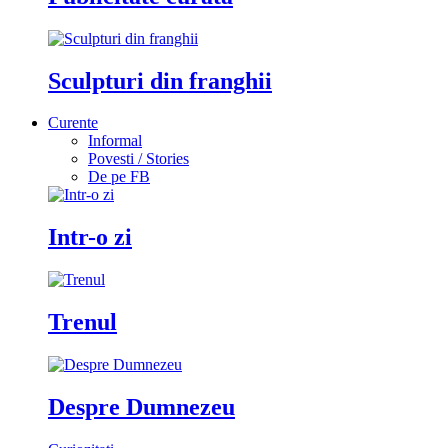
Sculpturi din franghii
Curente
Informal
Povesti / Stories
De pe FB
Intr-o zi
Trenul
Despre Dumnezeu