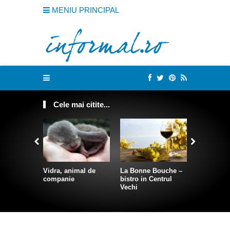
MENIU PRINCIPAL
Cele mai citite...
Vidra, animal de
La Bonne Bouche –
Cum sa te
companie
bistro in Centrul
intr-o sire
Vechi