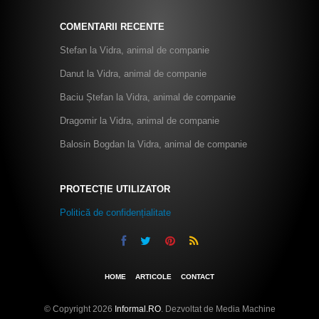
COMENTARII RECENTE
Stefan
la
Vidra, animal de companie
Danut
la
Vidra, animal de companie
Baciu Ștefan
la
Vidra, animal de companie
Dragomir
la
Vidra, animal de companie
Balosin Bogdan
la
Vidra, animal de companie
PROTECȚIE UTILIZATOR
Politică de confidențialitate
HOME
ARTICOLE
CONTACT
© Copyright 2026
Informal.RO
. Dezvoltat de Media Machine