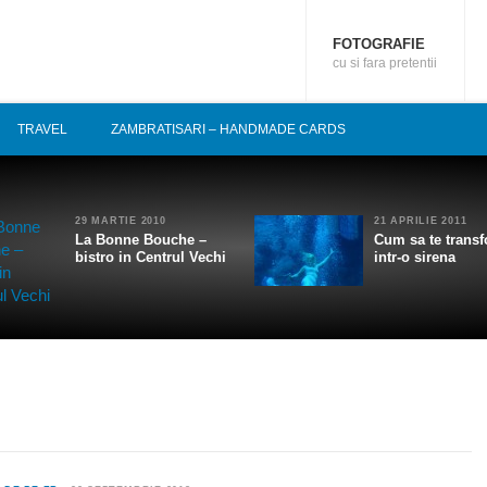
FOTOGRAFIE
cu si fara pretentii
TRAVEL
ZAMBRATISARI – HANDMADE CARDS
29 MARTIE 2010
21 APRILIE 2011
La Bonne Bouche –
Cum sa te transf
bistro in Centrul Vechi
intr-o sirena