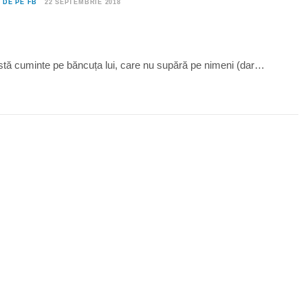
0
DE PE FB
22 SEPTEMBRIE 2018
stă cuminte pe băncuța lui, care nu supără pe nimeni (dar…