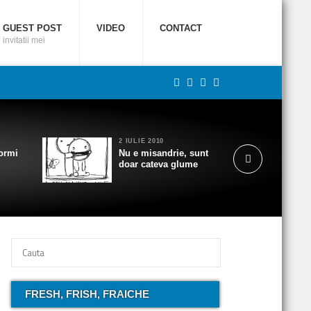
GUEST POST
VIDEO
CONTACT
invitatii mei
2 IULIE 2010
ormi
Nu e misandrie, sunt
doar cateva glume
FRESH, FRISH, FRAICHE