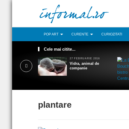
POP ART
CURENTE
CURIOZITATI
Cele mai citite...
27 FEBRUARIE 2016
Vidra, animal de
companie
plantare