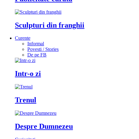
Sculpturi din franghii
Curente
Informal
Povesti / Stories
De pe FB
Intr-o zi
Trenul
Despre Dumnezeu