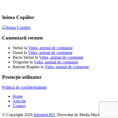
Inima Copiilor
Comentarii recente
Stefan
la
Vidra, animal de companie
Danut
la
Vidra, animal de companie
Baciu Ștefan
la
Vidra, animal de companie
Dragomir
la
Vidra, animal de companie
Balosin Bogdan
la
Vidra, animal de companie
Protecție utilizator
Politică de confidențialitate
Home
Articole
Contact
© Copyright 2026
Informal.RO
. Dezvoltat de Media Machine