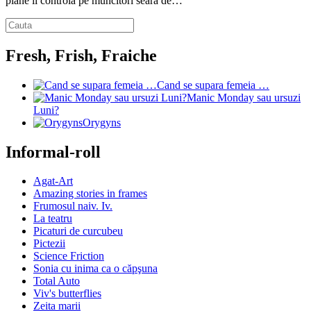
piane îi controla pe muncitori seară de…
Fresh, Frish, Fraiche
Cand se supara femeia …
Manic Monday sau ursuzi
Luni?
Orygyns
Informal-roll
Agat-Art
Amazing stories in frames
Frumosul naiv. Iv.
La teatru
Picaturi de curcubeu
Pictezii
Science Friction
Sonia cu inima ca o căpşuna
Total Auto
Viv's butterflies
Zeita marii