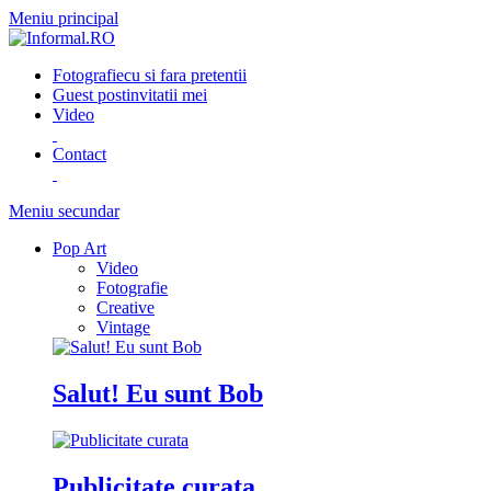
Meniu principal
Fotografie
cu si fara pretentii
Guest post
invitatii mei
Video
Contact
Meniu secundar
Pop Art
Video
Fotografie
Creative
Vintage
Salut! Eu sunt Bob
Publicitate curata