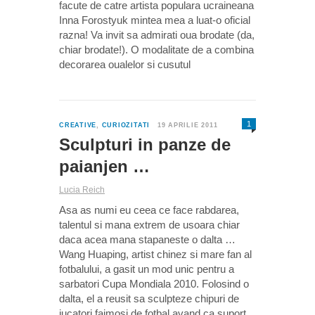
facute de catre artista populara ucraineana
Inna Forostyuk mintea mea a luat-o oficial
razna! Va invit sa admirati oua brodate (da,
chiar brodate!). O modalitate de a combina
decorarea oualelor si cusutul
1
CREATIVE
,
CURIOZITATI
19 APRILIE 2011
Sculpturi in panze de
paianjen …
Lucia Reich
Asa as numi eu ceea ce face rabdarea,
talentul si mana extrem de usoara chiar
daca acea mana stapaneste o dalta …
Wang Huaping, artist chinez si mare fan al
fotbalului, a gasit un mod unic pentru a
sarbatori Cupa Mondiala 2010. Folosind o
dalta, el a reusit sa sculpteze chipuri de
jucatori faimosi de fotbal avand ca suport