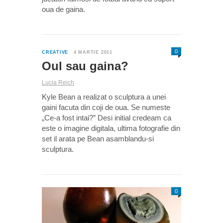
oua de gaina.
0
CREATIVE
4 MARTIE 2011
Oul sau gaina?
Lucia Reich
Kyle Bean a realizat o sculptura a unei
gaini facuta din coji de oua. Se numeste
„Ce-a fost intai?” Desi initial credeam ca
este o imagine digitala, ultima fotografie din
set il arata pe Bean asamblandu-si
sculptura.
0