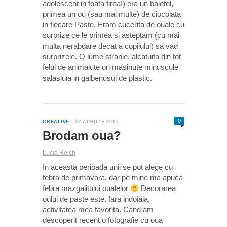
adolescent in toata firea!) era un baietel,
primea un ou (sau mai multe) de ciocolata
in fiecare Paste. Eram cucerita de ouale cu
surprize ce le primea si asteptam (cu mai
multa nerabdare decat a copilului) sa vad
surprizele. O lume stranie, alcatuita din tot
felul de animalute ori masinute minuscule
salasluia in galbenusul de plastic.
0
CREATIVE
22 APRILIE 2011
Brodam oua?
Lucia Reich
In aceasta perioada unii se pot alege cu
febra de primavara, dar pe mine ma apuca
febra mazgalitului oualelor
Decorarea
oului de paste este, fara indoiala,
activitatea mea favorita. Cand am
descoperit recent o fotografie cu oua