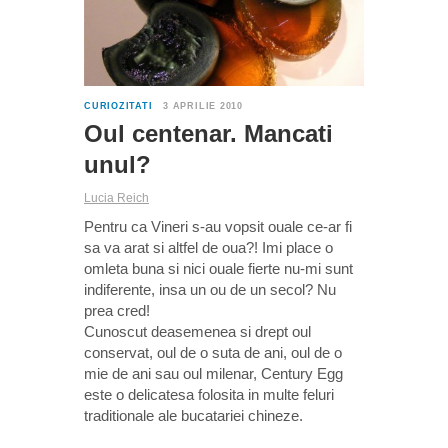
CURIOZITATI
3 APRILIE 2010
Oul centenar. Mancati
unul?
Lucia Reich
Pentru ca Vineri s-au vopsit ouale ce-ar fi
sa va arat si altfel de oua?! Imi place o
omleta buna si nici ouale fierte nu-mi sunt
indiferente, insa un ou de un secol? Nu
prea cred!
Cunoscut deasemenea si drept oul
conservat, oul de o suta de ani, oul de o
mie de ani sau oul milenar, Century Egg
este o delicatesa folosita in multe feluri
traditionale ale bucatariei chineze.