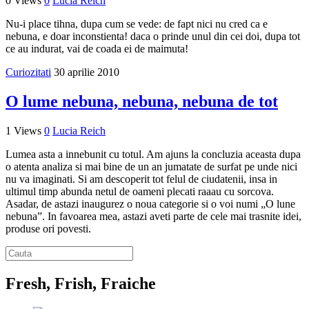
0 Views
0
Lucia Reich
Nu-i place tihna, dupa cum se vede: de fapt nici nu cred ca e
nebuna, e doar inconstienta! daca o prinde unul din cei doi, dupa tot
ce au indurat, vai de coada ei de maimuta!
Curiozitati
30 aprilie 2010
O lume nebuna, nebuna, nebuna de tot
1 Views
0
Lucia Reich
Lumea asta a innebunit cu totul. Am ajuns la concluzia aceasta dupa
o atenta analiza si mai bine de un an jumatate de surfat pe unde nici
nu va imaginati. Si am descoperit tot felul de ciudatenii, insa in
ultimul timp abunda netul de oameni plecati raaau cu sorcova.
Asadar, de astazi inaugurez o noua categorie si o voi numi „O lune
nebuna”. In favoarea mea, astazi aveti parte de cele mai trasnite idei,
produse ori povesti.
Fresh, Frish, Fraiche