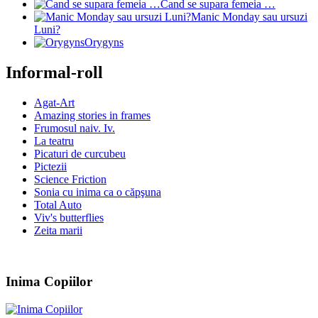
Cand se supara femeia …
Manic Monday sau ursuzi
Luni?
Orygyns
Informal-roll
Agat-Art
Amazing stories in frames
Frumosul naiv. Iv.
La teatru
Picaturi de curcubeu
Pictezii
Science Friction
Sonia cu inima ca o căpşuna
Total Auto
Viv's butterflies
Zeita marii
Inima Copiilor