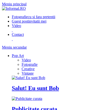
Meniu principal
Fotografie
cu si fara pretentii
Guest post
invitatii mei
Video
Contact
Meniu secundar
Pop Art
Video
Fotografie
Creative
Vintage
Salut! Eu sunt Bob
Publicitate curata