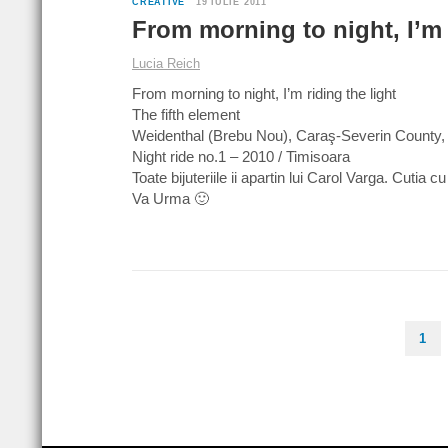
CREATIVE
19 IULIE 2011
From morning to night, I’m 
Lucia Reich
From morning to night, I’m riding the light
The fifth element
Weidenthal (Brebu Nou), Caraş-Severin County
Night ride no.1 – 2010 / Timisoara
Toate bijuteriile ii apartin lui Carol Varga. Cutia 
Va Urma 🙂
1