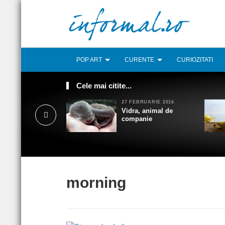
POP ART
CURENTE
CURIOZITATI
Cele mai citite...
27 FEBRUARIE 2016
Vidra, animal de
companie
morning