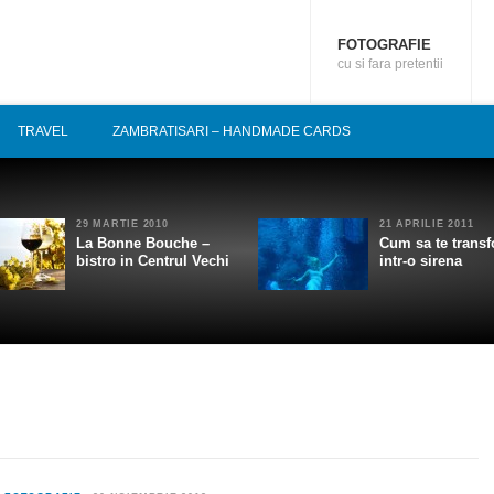
FOTOGRAFIE
cu si fara pretentii
TRAVEL
ZAMBRATISARI – HANDMADE CARDS
29 MARTIE 2010
21 APRILIE 2011
La Bonne Bouche –
Cum sa te transf
bistro in Centrul Vechi
intr-o sirena