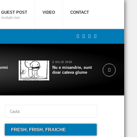
GUEST POST
VIDEO
CONTACT
invitatii mei
2 IULIE 2010
ormi
Nu e misandrie, sunt
doar cateva glume
FRESH, FRISH, FRAICHE