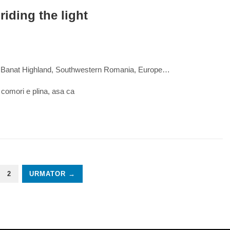
0
riding the light
, Banat Highland, Southwestern Romania, Europe…
cu comori e plina, asa ca
2
URMATOR →