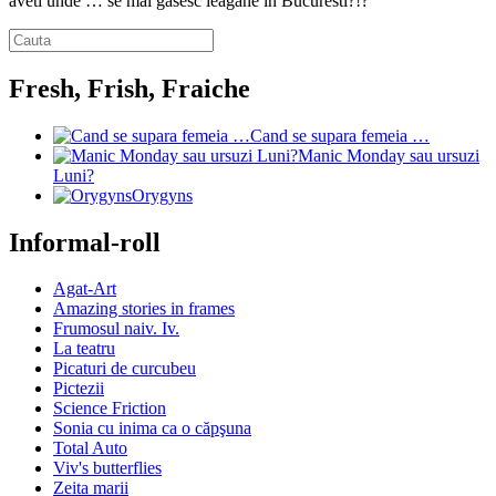
aveti unde … se mai gasesc leagane in Bucuresti?!?
Fresh, Frish, Fraiche
Cand se supara femeia …
Manic Monday sau ursuzi
Luni?
Orygyns
Informal-roll
Agat-Art
Amazing stories in frames
Frumosul naiv. Iv.
La teatru
Picaturi de curcubeu
Pictezii
Science Friction
Sonia cu inima ca o căpşuna
Total Auto
Viv's butterflies
Zeita marii