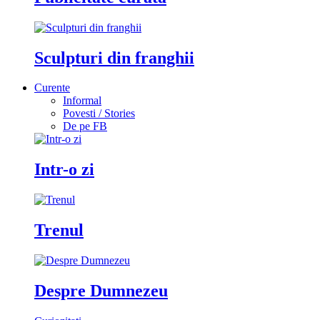
Sculpturi din franghii
Curente
Informal
Povesti / Stories
De pe FB
Intr-o zi
Trenul
Despre Dumnezeu