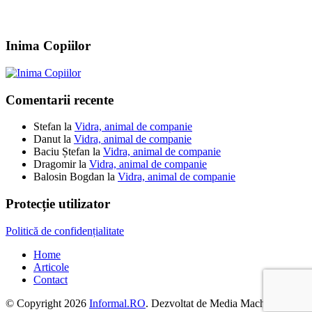
Inima Copiilor
Comentarii recente
Stefan
la
Vidra, animal de companie
Danut
la
Vidra, animal de companie
Baciu Ștefan
la
Vidra, animal de companie
Dragomir
la
Vidra, animal de companie
Balosin Bogdan
la
Vidra, animal de companie
Protecție utilizator
Politică de confidențialitate
Home
Articole
Contact
© Copyright 2026
Informal.RO
. Dezvoltat de Media Machine