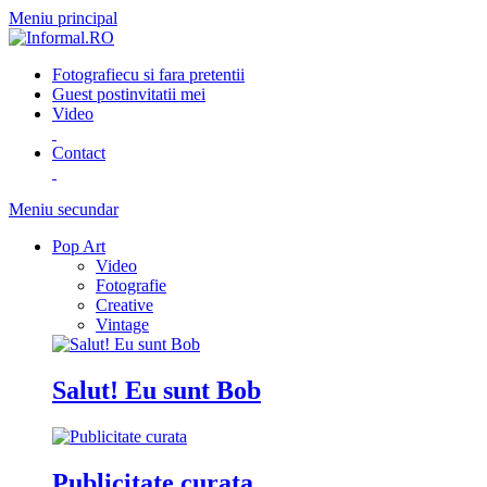
Meniu principal
Fotografie
cu si fara pretentii
Guest post
invitatii mei
Video
Contact
Meniu secundar
Pop Art
Video
Fotografie
Creative
Vintage
Salut! Eu sunt Bob
Publicitate curata